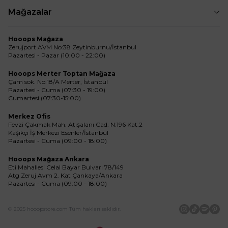
Mağazalar
Hooops Mağaza
Zerujport AVM No:38 Zeytinburnu/İstanbul
Pazartesi - Pazar (10:00 - 22:00)
Hooops Merter Toptan Mağaza
Çam sok. No:18/A Merter, İstanbul
Pazartesi - Cuma (07:30 - 19:00)
Cumartesi (07:30-15:00)
Merkez Ofis
Fevzi Çakmak Mah. Atışalanı Cad. N:196 Kat:2
Kaşıkçı İş Merkezi Esenler/İstanbul
Pazartesi - Cuma (09:00 - 18:00)
Hooops Mağaza Ankara
Eti Mahallesi Celal Bayar Bulvarı 78/149
Atg Zeruj Avm 2. Kat Çankaya/Ankara
Pazartesi - Cuma (09:00 - 18:00)
© 2025 hooopstore.com Tüm hakları saklıdır.
İnstagram
Tiktok
Spotif
Pin