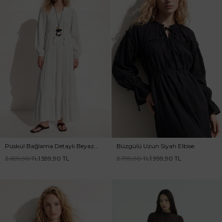
Püskül Bağlama Detaylı Beyaz
Büzgülü Uzun Siyah Elbise
Elbise
2.699,90
TL
1.599,90
TL
2.799,90
TL
1.999,90
TL