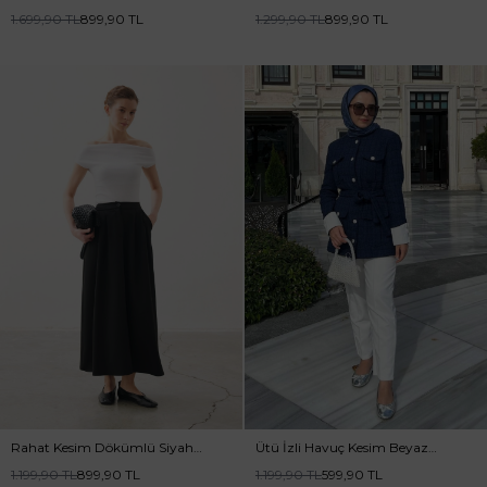
Siyah Gömlek
1.699,90
TL
899,90
TL
1.299,90
TL
899,90
TL
Rahat Kesim Dökümlü Siyah
Ütü İzli Havuç Kesim Beyaz
Etek
Pantolon
1.199,90
TL
899,90
TL
1.199,90
TL
599,90
TL