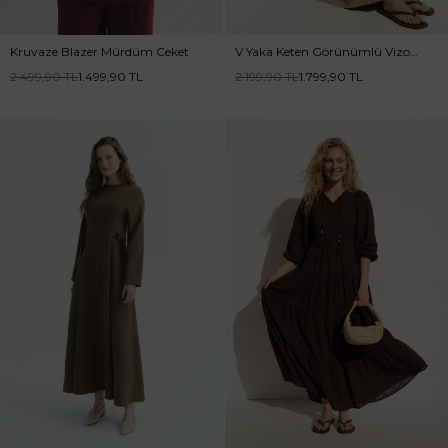
Kruvaze Blazer Mürdüm Ceket
V Yaka Keten Görünümlü Vizon
Elbise
2.499,90
TL
1.499,90
TL
2.199,90
TL
1.799,90
TL