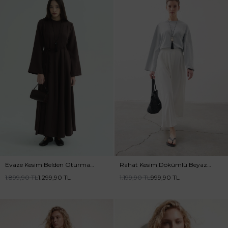
Evaze Kesim Belden Oturma
Rahat Kesim Dökümlü Beyaz
Detaylı Kahve Elbise
Etek
1.899,90
TL
1.299,90
TL
1.199,90
TL
999,90
TL