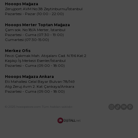
Hooops Mağaza
Zerujport AVM No:38 Zeytinburnu/İstanbul
Pazartesi - Pazar (10:00 - 22:00)
Hooops Merter Toptan Mağaza
Çam sok. No:18/A Merter, İstanbul
Pazartesi - Cuma (07:30 - 19:00)
Cumartesi (07:30-15:00)
Merkez Ofis
Fevzi Çakmak Mah. Atışalanı Cad. N:196 Kat:2
Kaşıkçı İş Merkezi Esenler/İstanbul
Pazartesi - Cuma (09:00 - 18:00)
Hooops Mağaza Ankara
Eti Mahallesi Celal Bayar Bulvarı 78/149
Atg Zeruj Avm 2. Kat Çankaya/Ankara
Pazartesi - Cuma (09:00 - 18:00)
© 2025 hooopstore.com Tüm hakları saklıdır.
İnstagram
Tiktok
Spotif
Pin