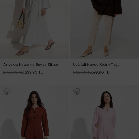
Anvelop Kapama Beyaz Elbise
Ütü İzli Havuç Kesim Taş
Pantolon
2.199,90
TL
1.299,90
TL
1.199,90
TL
599,90
TL