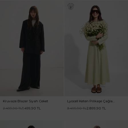
Kruvaze Blazer Siyah Ceket
Lyocell Keten Pilikaşe Çağla
Elbise
2.499,90
TL
1.499,90
TL
3.499,90
TL
2.899,90
TL