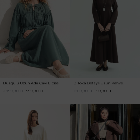
Büzgülü Uzun Ada Çayı Elbise
D Toka Detaylı Uzun Kahve
Elbise
2.799,90
TL
1.999,90
TL
1.599,90
TL
1.199,90
TL