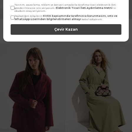
Tanıtım, pazarlama, reklam ve benzeri amaçlarla tarafıma ticari elektronik ileti
Elektronik Ticari İleti Aydınlatma Metni
gönderilmesine izin veriyorum.
'ni
okudum onay veriyorum.
KVKK kapsamında tarafınızca korunmasını, sms ve
Paylaştığım bilgilerin
WhatsApp üzerinden bilgilendirmeleri almayı
kabul ediyorum.
D Toka Detaylı Uzun Toprak
Pötikare Petit Bordo Bluz
Elbise
Çevir Kazan
1.599,90
TL
1.199,90
TL
1.699,90
TL
899,90
TL