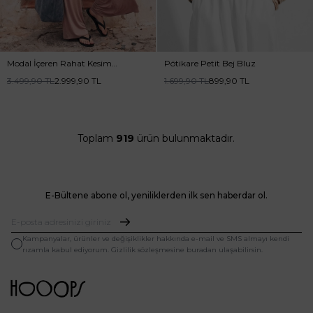
Modal İçeren Rahat Kesim
Pötikare Petit Bej Bluz
Pudra Pantolon Takım
3.499,90
TL
2.999,90
TL
1.699,90
TL
899,90
TL
Toplam
919
ürün bulunmaktadır.
E-Bültene abone ol, yeniliklerden ilk sen haberdar ol.
Kampanyalar, ürünler ve değişiklikler hakkında e-mail ve SMS almayı kendi
rızamla kabul ediyorum. Gizlilik sözleşmesine buradan ulaşabilirsin.