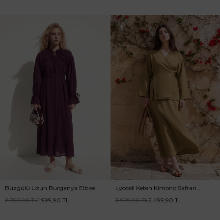
Büzgülü Uzun Burganya Elbise
Lyocell Keten Kimono Safran
Etekli Takım
2.799,90
TL
1.999,90
TL
3.999,90
TL
2.499,90
TL