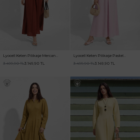
Lyocell Keten Pilikaşe Mercan
Lyocell Keten Pilikaşe Pastel
Elbise
Pembe Elbise
3.499,90
TL
3.149,90
TL
3.499,90
TL
3.149,90
TL