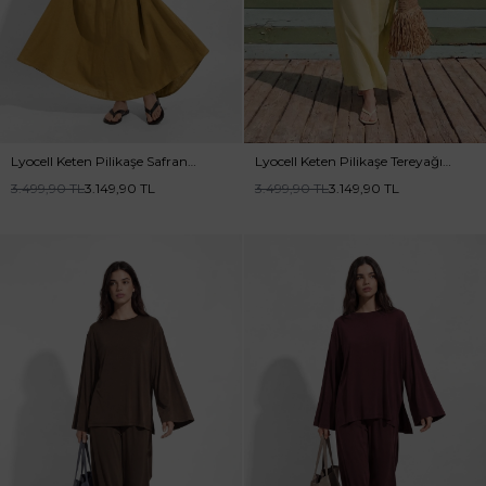
Lyocell Keten Pilikaşe Safran
Lyocell Keten Pilikaşe Tereyağı
Elbise
Sarısı Elbise
3.499,90
TL
3.149,90
TL
3.499,90
TL
3.149,90
TL