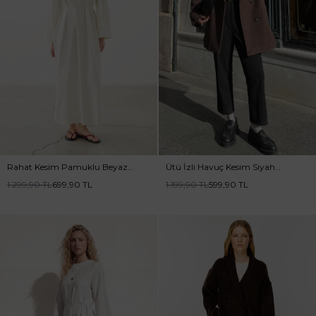
Rahat Kesim Pamuklu Beyaz
Ütü İzli Havuç Kesim Siyah
Elbise
Pantolon
1.299,90
TL
699,90
TL
1.199,90
TL
599,90
TL