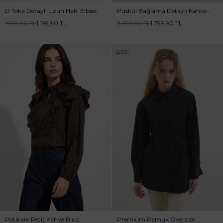
D Toka Detaylı Uzun Haki Elbise
Püskül Bağlama Detaylı Kahve
Elbise
1.599,90
TL
1.199,90
TL
2.699,90
TL
1.799,90
TL
Pötikare Petit Kahve Bluz
Premium Pamuk Oversize