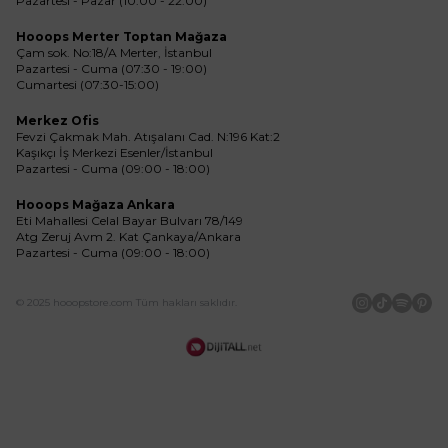
Pazartesi - Pazar (10:00 - 22:00)
Hooops Merter Toptan Mağaza
Çam sok. No:18/A Merter, İstanbul
Pazartesi - Cuma (07:30 - 19:00)
Cumartesi (07:30-15:00)
Merkez Ofis
Fevzi Çakmak Mah. Atışalanı Cad. N:196 Kat:2
Kaşıkçı İş Merkezi Esenler/İstanbul
Pazartesi - Cuma (09:00 - 18:00)
Hooops Mağaza Ankara
Eti Mahallesi Celal Bayar Bulvarı 78/149
Atg Zeruj Avm 2. Kat Çankaya/Ankara
Pazartesi - Cuma (09:00 - 18:00)
© 2025 hooopstore.com Tüm hakları saklıdır.
İnstagram
Tiktok
Spotif
Pin