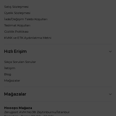
Satış Sözleşmesi
Üyelik Sözleşmesi
İade/Değişim Talebi Koşulları
Teslimat Koşulları
Gizlilik Politikası
KVKK ve ETK Aydınlatma Metni
Hızlı Erişim
Sıkça Sorulan Sorular
İletişim
Blog
Mağazalar
Mağazalar
Hooops Mağaza
Zerujport AVM No:38 Zeytinburnu/İstanbul