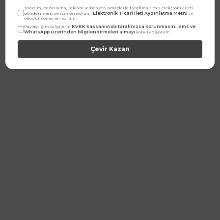
Tanıtım, pazarlama, reklam ve benzeri amaçlarla tarafıma ticari elektronik ileti
Elektronik Ticari İleti Aydınlatma Metni
gönderilmesine izin veriyorum.
'ni
okudum onay veriyorum.
KVKK kapsamında tarafınızca korunmasını, sms ve
Paylaştığım bilgilerin
WhatsApp üzerinden bilgilendirmeleri almayı
kabul ediyorum.
Çevir Kazan