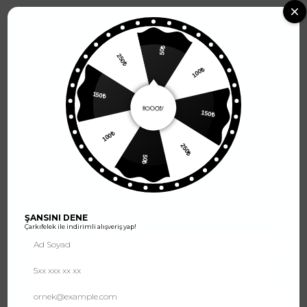
2500 TL ve Üzeri Alışverişlerde
Kargo Ücretsiz
0
50₺
100₺
250₺
150₺
150₺
250₺
100₺
50₺
ŞANSINI DENE
Çarkıfelek ile indirimli alışveriş yap!