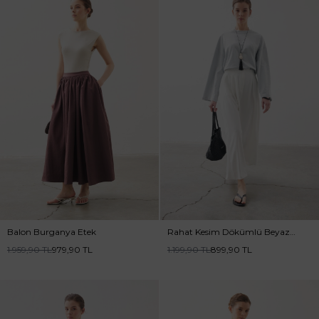
Balon Burganya Etek
Rahat Kesim Dökümlü Beyaz
Etek
1.959,90
TL
979,90
TL
1.199,90
TL
899,90
TL