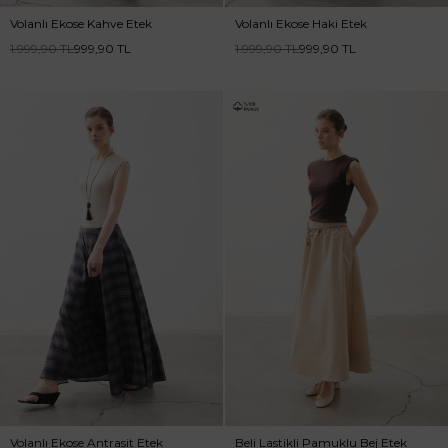
Volanlı Ekose Kahve Etek
Volanlı Ekose Haki Etek
1.999,90
TL
999,90
TL
1.999,90
TL
999,90
TL
Volanlı Ekose Antrasit Etek
Beli Lastikli Pamuklu Bej Etek