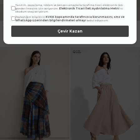
Tanıtım, pazarlama, reklam ve benzeri amaçlarla tarafıma ticari elektronik ileti
Elektronik Ticari İleti Aydınlatma Metni
gönderilmesine izin veriyorum.
'ni
okudum onay veriyorum.
KVKK kapsamında tarafınızca korunmasını, sms ve
Paylaştığım bilgilerin
WhatsApp üzerinden bilgilendirmeleri almayı
kabul ediyorum.
Asimetrik Ekose Desen Kahve
Asimetrik Ekose Desen Yeşil Etek
Çevir Kazan
Etek
1.999,90
TL
1.299,90
TL
1.999,90
TL
1.199,90
TL