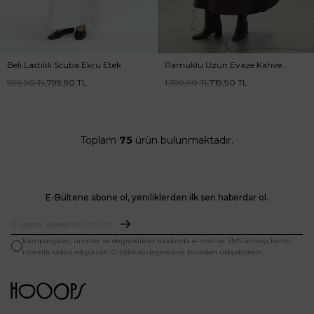
Beli Lastikli Scuba Ekru Etek
Pamuklu Uzun Evaze Kahve
Etek
999,90
TL
799,90
TL
1.799,90
TL
719,90
TL
Toplam
75
ürün bulunmaktadır.
E-Bültene abone ol, yeniliklerden ilk sen haberdar ol.
Kampanyalar, ürünler ve değişiklikler hakkında e-mail ve SMS almayı kendi
rızamla kabul ediyorum. Gizlilik sözleşmesine buradan ulaşabilirsin.