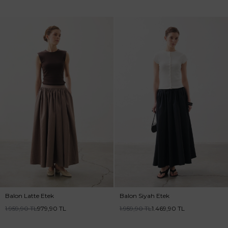
Balon Latte Etek
Balon Siyah Etek
1.959,90
TL
979,90
TL
1.959,90
TL
1.469,90
TL