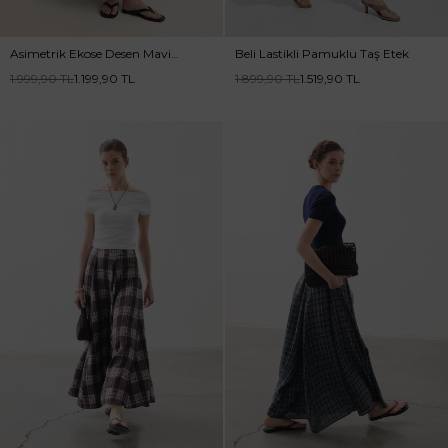
Asimetrik Ekose Desen Mavi
Beli Lastikli Pamuklu Taş Etek
Etek
1.999,90
TL
1.199,90
TL
1.899,90
TL
1.519,90
TL