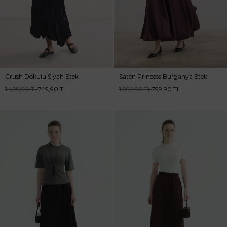
Crush Dokulu Siyah Etek
Saten Princess Burganya Etek
1.499,90
TL
749,90
TL
1.999,90
TL
799,90
TL