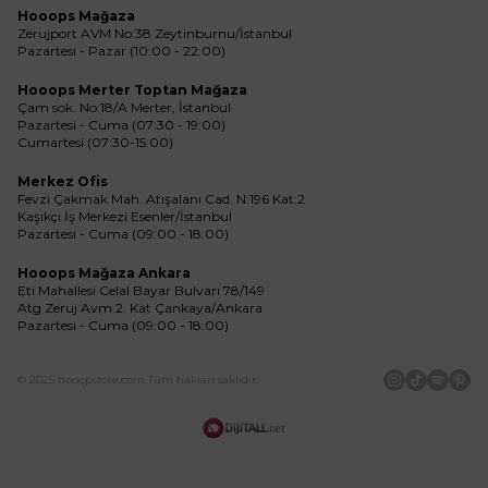
Hooops Mağaza
Zerujport AVM No:38 Zeytinburnu/İstanbul
Pazartesi - Pazar (10:00 - 22:00)
Hooops Merter Toptan Mağaza
Çam sok. No:18/A Merter, İstanbul
Pazartesi - Cuma (07:30 - 19:00)
Cumartesi (07:30-15:00)
Merkez Ofis
Fevzi Çakmak Mah. Atışalanı Cad. N:196 Kat:2
Kaşıkçı İş Merkezi Esenler/İstanbul
Pazartesi - Cuma (09:00 - 18:00)
Hooops Mağaza Ankara
Eti Mahallesi Celal Bayar Bulvarı 78/149
Atg Zeruj Avm 2. Kat Çankaya/Ankara
Pazartesi - Cuma (09:00 - 18:00)
© 2025 hooopstore.com Tüm hakları saklıdır.
İnstagram
Tiktok
Spotif
Pin