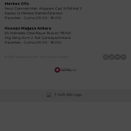
Merkez Ofis
Fevzi Çakmak Mah. Atışalanı Cad. N:196 Kat:2
Kaşıkçı İş Merkezi Esenler/İstanbul
Pazartesi - Cuma (09:00 - 18:00)
Hooops Mağaza Ankara
Eti Mahallesi Celal Bayar Bulvarı 78/149
Atg Zeruj Avm 2. Kat Çankaya/Ankara
Pazartesi - Cuma (09:00 - 18:00)
© 2025 hooopstore.com Tüm hakları saklıdır.
İnstagram
Tiktok
Spotif
Pin