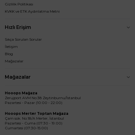
Gizlilik Politikası
KVKK ve ETK Aydınlatma Metni
Hızlı Erişim
Sıkça Sorulan Sorular
İletişim
Blog
Mağazalar
Mağazalar
Hooops Mağaza
Zerujport AVM No:38 Zeytinburnu/İstanbul
Pazartesi - Pazar (10:00 - 22:00)
Hooops Merter Toptan Mağaza
Çam sok. No:18/A Merter, İstanbul
Pazartesi - Cuma (07:30 - 19:00)
Cumartesi (07:30-15:00)