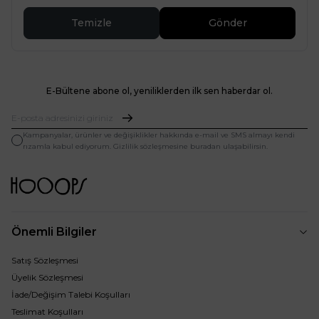
Temizle
Gönder
E-Bültene abone ol, yeniliklerden ilk sen haberdar ol.
Kampanyalar, ürünler ve değişiklikler hakkında e-mail ve SMS almayı kendi
rızamla kabul ediyorum. Gizlilik sözleşmesine buradan ulaşabilirsin.
Önemli Bilgiler
Satış Sözleşmesi
Üyelik Sözleşmesi
İade/Değişim Talebi Koşulları
Teslimat Koşulları