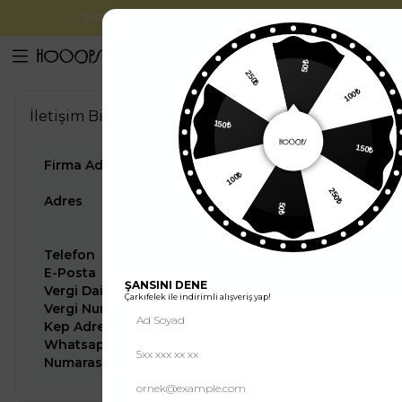
2500 TL ve Üzeri Alışverişlerde
Kargo Ücretsiz
0
50₺
250₺
100₺
İletişim Bilgileri
150₺
150₺
Firma Adı
HİFA ELEKTRONİK BİLİŞİM
100₺
TEKSTİL SAN. TİC. LTD. ŞTİ.
250₺
Adres
Fevzi Çakmak Mh. Atışalanı Cd.
50₺
no:196/3 Esenler istanbul
Esenler
/
İstanbul
/
Telefon
0544 565 32 02
E-Posta
musterihizmetleri@hooopstore.com
ŞANSINI DENE
Vergi Dairesi
ESENLER
Çarkıfelek ile indirimli alışveriş yap!
Vergi Numarası
4620583965
Kep Adresi
hifaelektronik@hs01.kep.tr
Whatsapp
0544 565 32 02
Numarası