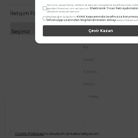
Tanıtım, pazarlama, reklam ve benzeri amaçlarla tarafıma ticari elek
Elektronik Ticari İleti Aydınlat
gönderilmesine izin veriyorum.
okudum onay veriyorum.
İletişim Formu
KVKK kapsamında tarafınızca korunması
Paylaştığım bilgilerin
WhatsApp üzerinden bilgilendirmeleri almayı
kabul ediyorum
Departman Seçiniz
Çevir Kazan
Ad
Soyad
E-Posta
Telefon
Mesaj
Gizlilik Politikası
'nı okudum ve kabul ediyorum.