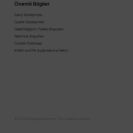
Önemli Bilgiler
Satış Sözleşmesi
Üyelik Sözleşmesi
İade/Değişim Talebi Koşulları
Teslimat Koşulları
Gizlilik Politikası
KVKK ve ETK Aydınlatma Metni
© 2025 hooopstore.com Tüm hakları saklıdır.