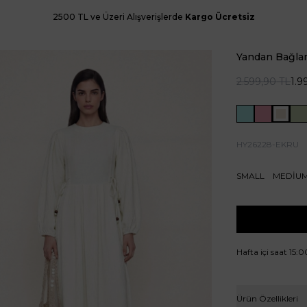
2500 TL ve Üzeri Alışverişlerde
Kargo Ücretsiz
Yandan Bağlam
2.599,90
TL
1.9
HY26228-EKRU
SMALL
MEDİU
Hafta içi saat 15:
Ürün Özellikleri