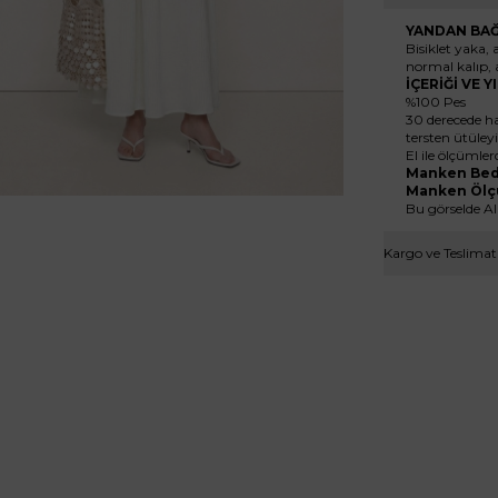
YANDAN BAĞ
Bisiklet yaka, 
normal kalıp, 
İÇERİĞİ VE 
%100 Pes
30 derecede ha
tersten ütüleyi
El ile ölçümler
Manken Bed
Manken Ölç
Bu görselde AI
Kargo ve Teslimat