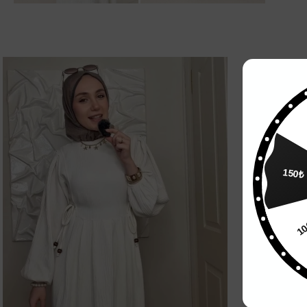
150₺
1