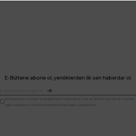
E-Bültene abone ol, yeniliklerden ilk sen haberdar ol.
Kampanyalar, ürünler ve değişiklikler hakkında e-mail ve SMS almayı kendi rızamla
kabul ediyorum. Gizlilik sözleşmesine buradan ulaşabilirsin.