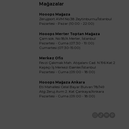
Mağazalar
Hooops Mağaza
Zerujport AVM No:38 Zeytinburnu/İstanbul
Pazartesi - Pazar (10:00 - 22:00)
Hooops Merter Toptan Mağaza
Çam sok. No:18/A Merter, İstanbul
Pazartesi - Cuma (07:30 - 19:00)
Cumartesi (07:30-15:00)
Merkez Ofis
Fevzi Çakmak Mah. Atışalanı Cad. N:196 Kat:2
Kaşıkçı İş Merkezi Esenler/İstanbul
Pazartesi - Cuma (09:00 - 18:00)
Hooops Mağaza Ankara
Eti Mahallesi Celal Bayar Bulvarı 78/149
Atg Zeruj Avm 2. Kat Çankaya/Ankara
Pazartesi - Cuma (09:00 - 18:00)
İnstagram
Tiktok
Spotify
Pinteres