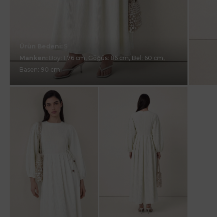
Ürün Bedeni:
S
Manken:
Boy: 1.76 cm, Göğüs: 86 cm, Bel: 60 cm,
Basen: 90 cm