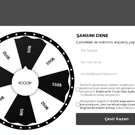
ŞANSINI DENE
Çarkıfelek ile indirimli alışveriş yap
50₺
250₺
100₺
150₺
Tanıtım, pazarlama, reklam ve benzeri
tarafıma ticari elektronik ileti gönderi
veriyorum.
Elektronik Ticari İleti Ay
'ni okudum onay veriyorum.
00₺
250₺
Paylaştığım bilgilerin
KVKK kapsamınd
korunmasını, sms ve WhatsApp üze
bilgilendirmeleri almayı
kabul ediyor
50₺
Çevir Kazan