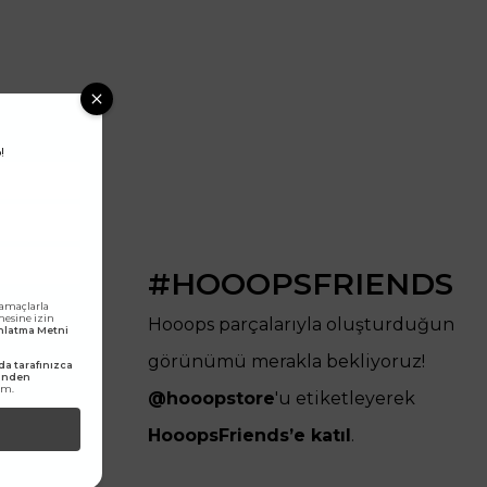
!
#HOOOPSFRIENDS
 amaçlarla
lmesine izin
Hooops parçalarıyla oluşturduğun
dınlatma Metni
görünümü merakla bekliyoruz!
a tarafınızca
rinden
um.
@hooopstore
'u etiketleyerek
HooopsFriends’e katıl
.