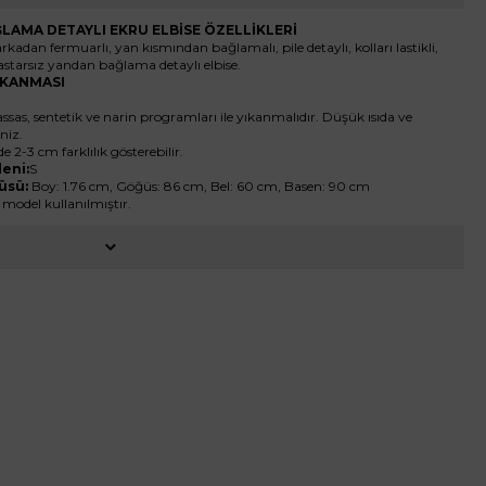
LAMA DETAYLI EKRU
ELBİSE ÖZELLİKLERİ
arkadan fermuarlı, yan kısmından bağlamalı, pile detaylı, kolları lastikli,
astarsız yandan bağlama detaylı elbise.
YIKANMASI
ssas, sentetik ve narin programları ile yıkanmalıdır. Düşük ısıda ve
niz.
de 2-3 cm farklılık gösterebilir.
eni:
S
üsü:
Boy: 1.76 cm, Göğüs: 86 cm, Bel: 60 cm, Basen: 90 cm
 model kullanılmıştır.