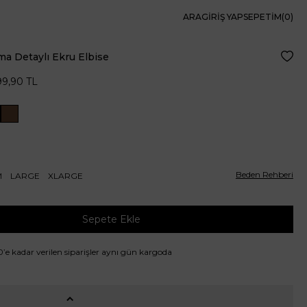
ARA
GIRIŞ YAP
SEPETIM(
0
)
a Detaylı Ekru Elbise
Favor
99,90
TL
Beden Rehberi
M
LARGE
XLARGE
Sepete Ekle
00’e kadar verilen siparişler aynı gün kargoda