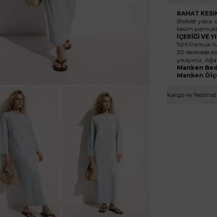
RAHAT KESİ
Bisiklet yaka,
kesim pamuklu
İÇERİĞİ VE 
%96 Pamuk %6
30 derecede k
yıkayınız. Ağa
Manken Bed
Manken Ölç
Kargo ve Teslimat