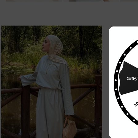
150₺
1