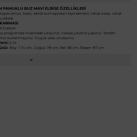
M PAMUKLU BUZ MAVİ ELBİSE ÖZELLİKLERİ
 düşük omuz, basic, kendi kumaşından biye kemerli, rahat kalıp, rahat
 elbise.
YIKANMASI
 Elastan
ısa programda makinede yıkayınız, hassas yıkama yapınız. Tersten
rtıcı kullanmayınız. Düşük ısıda ütüleyiniz.
eni:
S-M
üsü:
Boy: 1.74 cm, Göğüs: 78 cm, Bel: 58 cm, Basen: 87 cm