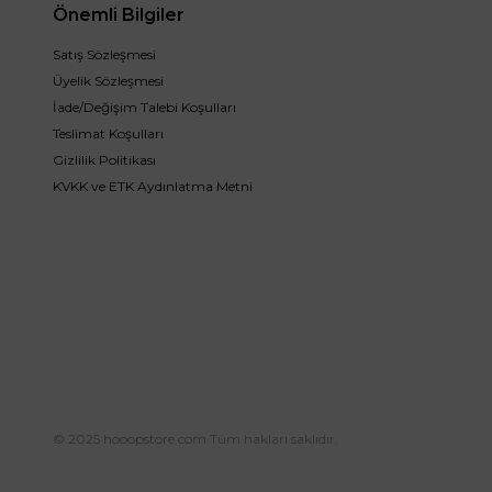
Önemli Bilgiler
Satış Sözleşmesi
Üyelik Sözleşmesi
İade/Değişim Talebi Koşulları
Teslimat Koşulları
Gizlilik Politikası
KVKK ve ETK Aydınlatma Metni
© 2025 hooopstore.com Tüm hakları saklıdır.