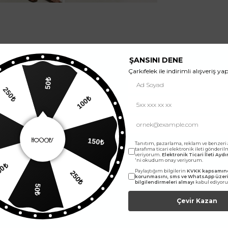
ŞANSINI DENE
Çarkıfelek ile indirimli alışveriş yap
50₺
250₺
100₺
150₺
Tanıtım, pazarlama, reklam ve benzeri
tarafıma ticari elektronik ileti gönderi
veriyorum.
Elektronik Ticari İleti Ay
'ni okudum onay veriyorum.
00₺
250₺
Paylaştığım bilgilerin
KVKK kapsamınd
korunmasını, sms ve WhatsApp üze
bilgilendirmeleri almayı
kabul ediyor
50₺
Çevir Kazan