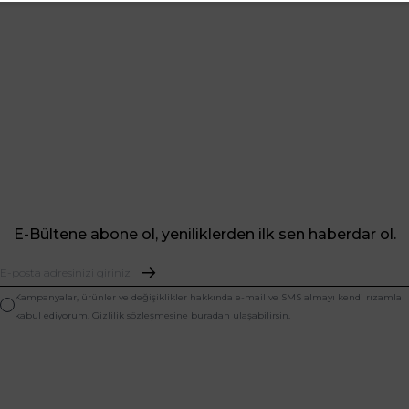
E-Bültene abone ol, yeniliklerden ilk sen haberdar ol.
Kampanyalar, ürünler ve değişiklikler hakkında e-mail ve SMS almayı kendi rızamla
kabul ediyorum. Gizlilik sözleşmesine buradan ulaşabilirsin.