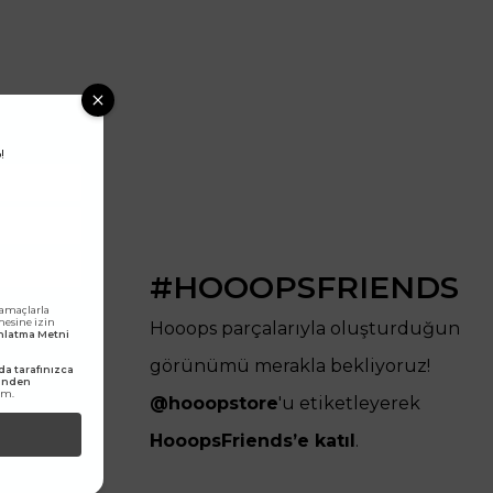
!
#HOOOPSFRIENDS
 amaçlarla
lmesine izin
Hooops parçalarıyla oluşturduğun
dınlatma Metni
görünümü merakla bekliyoruz!
a tarafınızca
rinden
um.
@hooopstore
'u etiketleyerek
HooopsFriends’e katıl
.