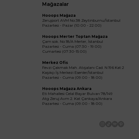
Mağazalar
Hooops Mağaza
Zerujport AVM No:38 Zeytinburnu/İstanbul
Pazartesi - Pazar (10:00 - 22:00)
Hooops Merter Toptan Mağaza
Çam sok. No:18/A Merter, İstanbul
Pazartesi - Cuma (07:30 - 19:00)
Cumartesi (07:30-15:00)
Merkez Ofis
Fevzi Çakmak Mah. Atışalanı Cad. N:196 Kat:2
Kaşıkçı İş Merkezi Esenler/İstanbul
Pazartesi - Cuma (09:00 - 18:00)
Hooops Mağaza Ankara
Eti Mahallesi Celal Bayar Bulvarı 78/149
Atg Zeruj Avm 2. Kat Çankaya/Ankara
Pazartesi - Cuma (09:00 - 18:00)
İnstagram
Tiktok
Spotify
Pinteres