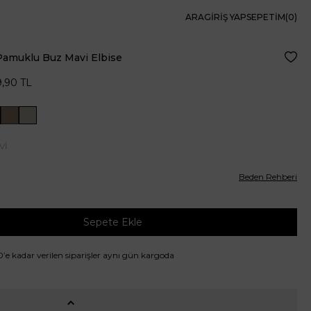
ARA
GIRIŞ YAP
SEPETIM(
0
)
Pamuklu Buz Mavi Elbise
Favor
9,90
TL
Vİ
Beden Rehberi
Sepete Ekle
00’e kadar verilen siparişler aynı gün kargoda