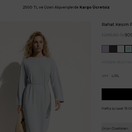
2500 TL ve Üzeri Alışverişlerde
Kargo Ücretsiz
Rahat Kesim 
1.299,90
TL
90
HY26219-BUZ MA
S/M
L/XL
Hafta içi saat 15:
Ürün Özellikleri