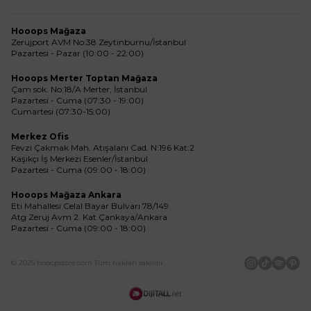
Hooops Mağaza
Zerujport AVM No:38 Zeytinburnu/İstanbul
Pazartesi - Pazar (10:00 - 22:00)
Hooops Merter Toptan Mağaza
Çam sok. No:18/A Merter, İstanbul
Pazartesi - Cuma (07:30 - 19:00)
Cumartesi (07:30-15:00)
Merkez Ofis
Fevzi Çakmak Mah. Atışalanı Cad. N:196 Kat:2
Kaşıkçı İş Merkezi Esenler/İstanbul
Pazartesi - Cuma (09:00 - 18:00)
Hooops Mağaza Ankara
Eti Mahallesi Celal Bayar Bulvarı 78/149
Atg Zeruj Avm 2. Kat Çankaya/Ankara
Pazartesi - Cuma (09:00 - 18:00)
© 2025 hooopstore.com Tüm hakları saklıdır.
İnstagram
Tiktok
Spotif
Pin