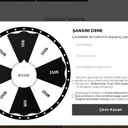
Görünümü Tamamla
ŞANSINI DENE
Çarkıfelek ile indirimli alışveriş yap
50₺
250₺
100₺
150₺
Tanıtım, pazarlama, reklam ve benzeri
tarafıma ticari elektronik ileti gönderi
veriyorum.
Elektronik Ticari İleti Ay
'ni okudum onay veriyorum.
0₺
Paylaştığım bilgilerin
KVKK kapsamınd
250₺
korunmasını, sms ve WhatsApp üze
bilgilendirmeleri almayı
kabul ediyor
50₺
Çevir Kazan