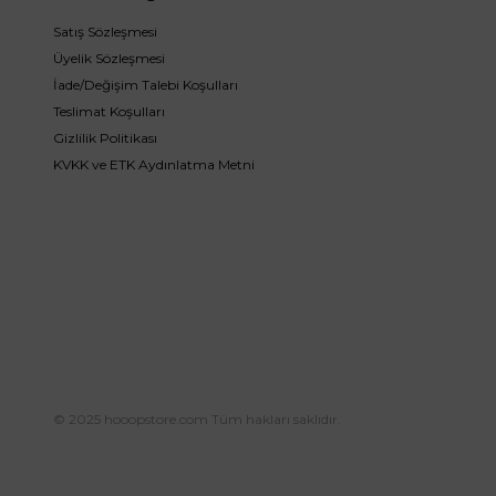
Satış Sözleşmesi
Üyelik Sözleşmesi
İade/Değişim Talebi Koşulları
Teslimat Koşulları
Gizlilik Politikası
KVKK ve ETK Aydınlatma Metni
© 2025 hooopstore.com Tüm hakları saklıdır.