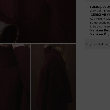
YUMUŞAK DO
Yumuşak triko
İÇERİĞİ VE 
%74 Akrilik %1
30 derecede ha
El ile ölçümler
Manken Bed
Manken Ölç
Kargo ve Teslimat