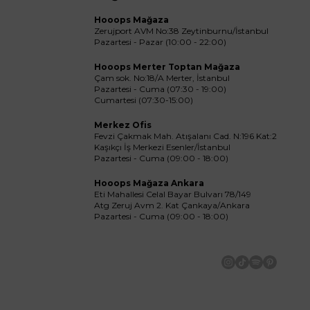
Hooops Mağaza
Zerujport AVM No:38 Zeytinburnu/İstanbul
Pazartesi - Pazar (10:00 - 22:00)
Hooops Merter Toptan Mağaza
Çam sok. No:18/A Merter, İstanbul
Pazartesi - Cuma (07:30 - 19:00)
Cumartesi (07:30-15:00)
Merkez Ofis
Fevzi Çakmak Mah. Atışalanı Cad. N:196 Kat:2
Kaşıkçı İş Merkezi Esenler/İstanbul
Pazartesi - Cuma (09:00 - 18:00)
Hooops Mağaza Ankara
Eti Mahallesi Celal Bayar Bulvarı 78/149
Atg Zeruj Avm 2. Kat Çankaya/Ankara
Pazartesi - Cuma (09:00 - 18:00)
İnstagram
Tiktok
Spotify
Pinteres