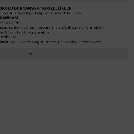
KULU BURGANYA ATKI ÖZELLİKLERİ
 örgülü, dikdörtgen kalıp, yumuşak dokulu atkı.
YIKANMASI
9 Pes %7 Pbt
ssas, sentetik ve narin programları soğuk su ile yıkanmalıdır.
de 2-3 cm farklılık gösterebilir.
eni:
STD
üsü:
Boy: 1.74 cm, Göğüs: 78 cm, Bel: 58 cm, Basen: 87 cm