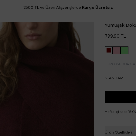
2500 TL ve Üzeri Alışverişlerde
Kargo Ücretsiz
Yumuşak Doku
799,90
TL
HK26051-BURGA
STANDART
Hafta içi saat 15:
Ürün Özellikleri