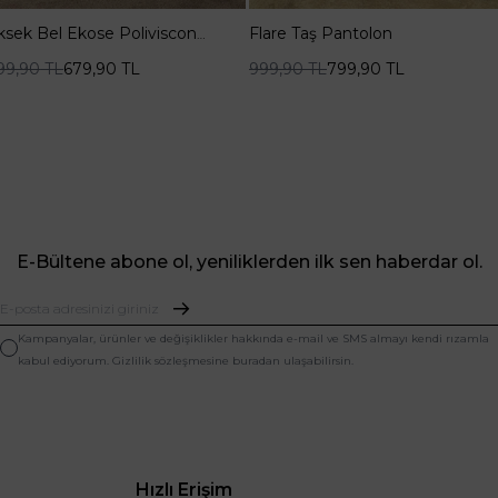
ksek Bel Ekose Poliviscon
Flare Taş Pantolon
rdo Pantolon
699,90
TL
679,90
TL
999,90
TL
799,90
TL
E-Bültene abone ol, yeniliklerden ilk sen haberdar ol.
Kampanyalar, ürünler ve değişiklikler hakkında e-mail ve SMS almayı kendi rızamla
kabul ediyorum. Gizlilik sözleşmesine buradan ulaşabilirsin.
Hızlı Erişim