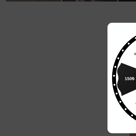
150₺
10