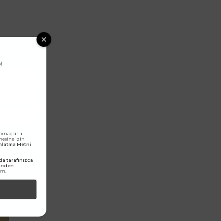
!
 amaçlarla
lmesine izin
dınlatma Metni
a tarafınızca
rinden
um.