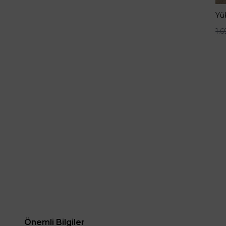
Yü
Bo
1.
Önemli Bilgiler