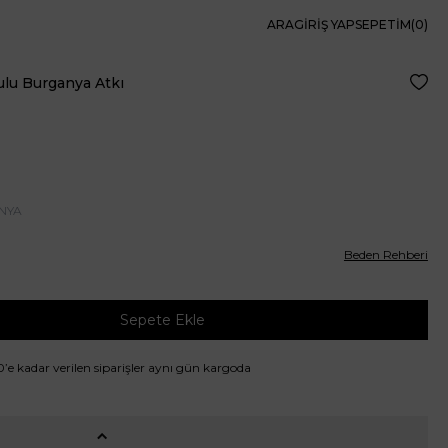
ARA
GIRIŞ YAP
SEPETIM(
0
)
lu Burganya Atkı
Favor
NYA
Beden Rehberi
Sepete Ekle
00’e kadar verilen siparişler aynı gün kargoda