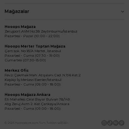
Mağazalar
Hooops Mağaza
Zerujport AVM No:38 Zeytinburnu/İstanbul
Pazartesi - Pazar (10:00 - 22:00)
Hooops Merter Toptan Mağaza
Çam sok. No:18/A Merter, İstanbul
Pazartesi - Cuma (07:30 - 19:00)
Cumartesi (07:30-15:00)
Merkez Ofis
Fevzi Çakmak Mah. Atışalanı Cad. N:196 Kat:2
Kaşıkçı İş Merkezi Esenler/İstanbul
Pazartesi - Cuma (09:00 - 18:00)
Hooops Mağaza Ankara
Eti Mahallesi Celal Bayar Bulvarı 78/149
Atg Zeruj Avm 2. Kat Çankaya/Ankara
Pazartesi - Cuma (09:00 - 18:00)
© 2025 hooopstore.com Tüm hakları saklıdır.
İnstagram
Tiktok
Spotif
Pin