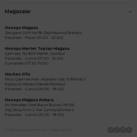
Mağazalar
Hooops Mağaza
Zerujport AVM No:38 Zeytinburnu/İstanbul
Pazartesi - Pazar (10:00 - 22:00)
Hooops Merter Toptan Mağaza
Çam sok. No:18/A Merter, İstanbul
Pazartesi - Cuma (07:30 - 19:00)
Cumartesi (07:30-15:00)
Merkez Ofis
Fevzi Çakmak Mah. Atışalanı Cad. N:196 Kat:2
Kaşıkçı İş Merkezi Esenler/İstanbul
Pazartesi - Cuma (09:00 - 18:00)
Hooops Mağaza Ankara
Eti Mahallesi Celal Bayar Bulvarı 78/149
Atg Zeruj Avm 2. Kat Çankaya/Ankara
Pazartesi - Cuma (09:00 - 18:00)
© 2025 hooopstore.com Tüm hakları saklıdır.
İnstagram
Tiktok
Spotif
Pin