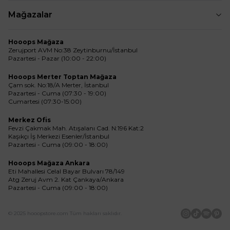
Mağazalar
Hooops Mağaza
Zerujport AVM No:38 Zeytinburnu/İstanbul
Pazartesi - Pazar (10:00 - 22:00)
Hooops Merter Toptan Mağaza
Çam sok. No:18/A Merter, İstanbul
Pazartesi - Cuma (07:30 - 19:00)
Cumartesi (07:30-15:00)
Merkez Ofis
Fevzi Çakmak Mah. Atışalanı Cad. N:196 Kat:2
Kaşıkçı İş Merkezi Esenler/İstanbul
Pazartesi - Cuma (09:00 - 18:00)
Hooops Mağaza Ankara
Eti Mahallesi Celal Bayar Bulvarı 78/149
Atg Zeruj Avm 2. Kat Çankaya/Ankara
Pazartesi - Cuma (09:00 - 18:00)
© 2025 hooopstore.com Tüm hakları saklıdır.
İnstagram
Tiktok
Spotif
Pin