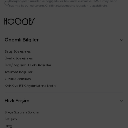
Kampanyalar, ürünler ve değişiklikler hakkında e-mail ve SMS almayı kendi
rızamla kabul ediyorum. Gizlilik sözleşmesine buradan ulaşabilirsin.
Önemli Bilgiler
Satış Sözleşmesi
Üyelik Sözleşmesi
İade/Değişim Talebi Koşulları
Teslimat Koşulları
Gizlilik Politikası
KVKK ve ETK Aydınlatma Metni
Hızlı Erişim
Sıkça Sorulan Sorular
İletişim
Blog