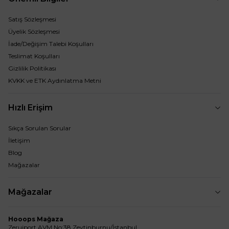
Satış Sözleşmesi
Üyelik Sözleşmesi
İade/Değişim Talebi Koşulları
Teslimat Koşulları
Gizlilik Politikası
KVKK ve ETK Aydınlatma Metni
Hızlı Erişim
Sıkça Sorulan Sorular
İletişim
Blog
Mağazalar
Mağazalar
Hooops Mağaza
Zerujport AVM No:38 Zeytinburnu/İstanbul