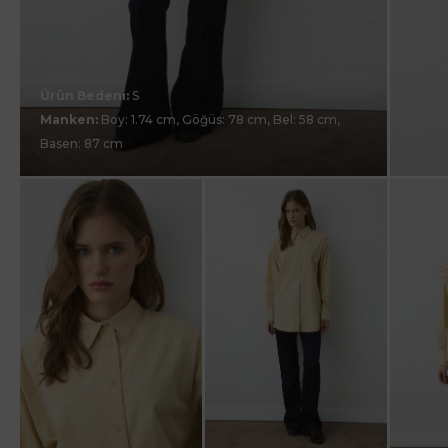
Ürün Bedeni:
S
Manken:
Boy: 1.74 cm, Göğüs: 78 cm, Bel: 58 cm,
Basen: 87 cm