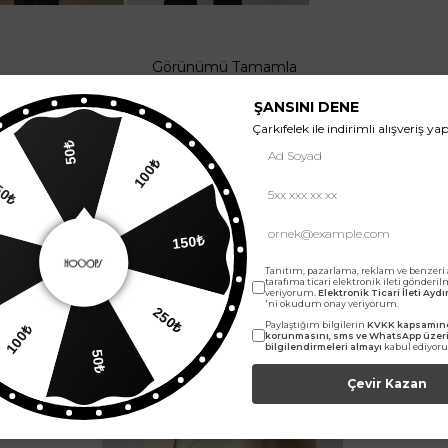
Görünümü Tamamla
ŞANSINI DENE
Çarkıfelek ile indirimli alışveriş yap
50₺
250₺
100₺
150₺
Tanıtım, pazarlama, reklam ve benzeri
tarafıma ticari elektronik ileti gönderi
veriyorum.
Elektronik Ticari İleti Ay
'ni okudum onay veriyorum.
0₺
Paylaştığım bilgilerin
KVKK kapsamınd
250₺
korunmasını, sms ve WhatsApp üze
bilgilendirmeleri almayı
kabul ediyor
50₺
Çevir Kazan