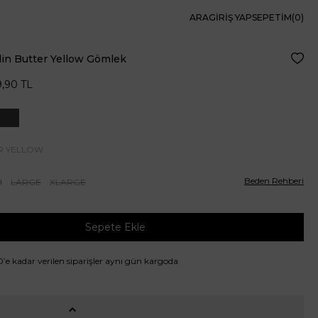
ARA
GIRIŞ YAP
SEPETIM(
0
)
in Butter Yellow Gömlek
Favor
9,90
TL
R YELLOW
Beden Rehberi
M
LARGE
XLARGE
Sepete Ekle
00’e kadar verilen siparişler aynı gün kargoda