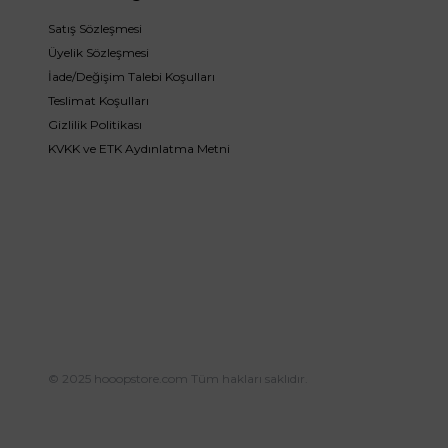
Satış Sözleşmesi
Üyelik Sözleşmesi
İade/Değişim Talebi Koşulları
Teslimat Koşulları
Gizlilik Politikası
KVKK ve ETK Aydınlatma Metni
© 2025 hooopstore.com Tüm hakları saklıdır.