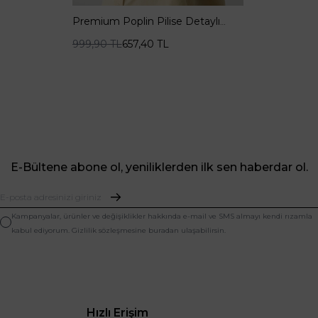
Premium Poplin Pilise Detaylı
Nakışlı Butter Yellow Yaka
999,90
TL
657,40
TL
E-Bültene abone ol, yeniliklerden ilk sen haberdar ol.
Kampanyalar, ürünler ve değişiklikler hakkında e-mail ve SMS almayı kendi rızamla
kabul ediyorum. Gizlilik sözleşmesine buradan ulaşabilirsin.
Hızlı Erişim