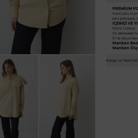
PREMİUM PO
Pamuklu kuma
ters pilikaşel
İÇERİĞİ VE 
%100 Cotton
30 derecede ha
El ile ölçümler
Manken Bed
Manken Ölç
Kargo ve Teslimat