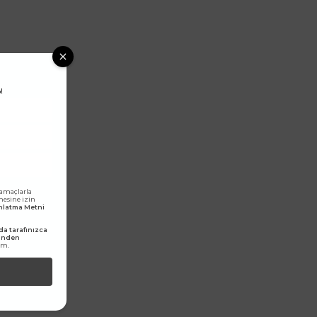
!
 amaçlarla
lmesine izin
dınlatma Metni
a tarafınızca
rinden
um.