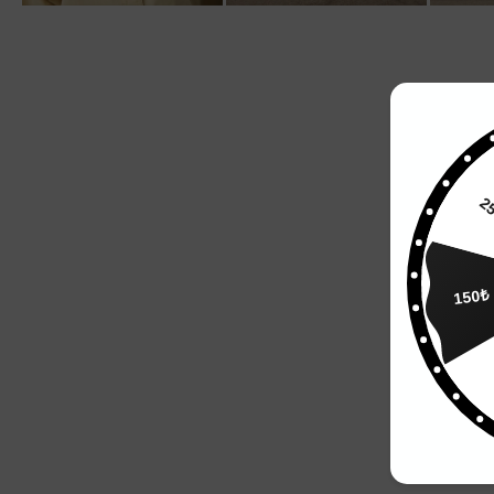
150₺
10