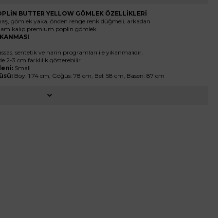
PLİN BUTTER YELLOW GÖMLEK ÖZELLİKLERİ
ş, gömlek yaka, önden renge renk düğmeli, arkadan
i, tam kalıp premium poplin gömlek.
YIKANMASI
ssas, sentetik ve narin programları ile yıkanmalıdır.
de 2-3 cm farklılık gösterebilir.
eni:
Small
üsü:
Boy: 1.74 cm, Göğüs: 78 cm, Bel: 58 cm, Basen: 87 cm