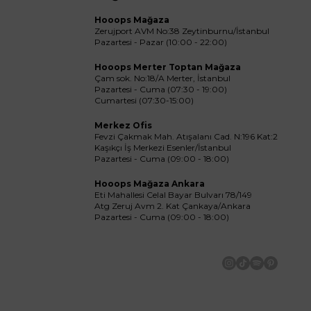
Hooops Mağaza
Zerujport AVM No:38 Zeytinburnu/İstanbul
Pazartesi - Pazar (10:00 - 22:00)
Hooops Merter Toptan Mağaza
Çam sok. No:18/A Merter, İstanbul
Pazartesi - Cuma (07:30 - 19:00)
Cumartesi (07:30-15:00)
Merkez Ofis
Fevzi Çakmak Mah. Atışalanı Cad. N:196 Kat:2
Kaşıkçı İş Merkezi Esenler/İstanbul
Pazartesi - Cuma (09:00 - 18:00)
Hooops Mağaza Ankara
Eti Mahallesi Celal Bayar Bulvarı 78/149
Atg Zeruj Avm 2. Kat Çankaya/Ankara
Pazartesi - Cuma (09:00 - 18:00)
İnstagram
Tiktok
Spotify
Pinteres