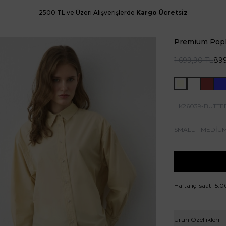
2500 TL ve Üzeri Alışverişlerde
Kargo Ücretsiz
Premium Popl
1.699,90
TL
89
HK26039-BUTTE
SMALL
MEDİU
Hafta içi saat 15:
Ürün Özellikleri