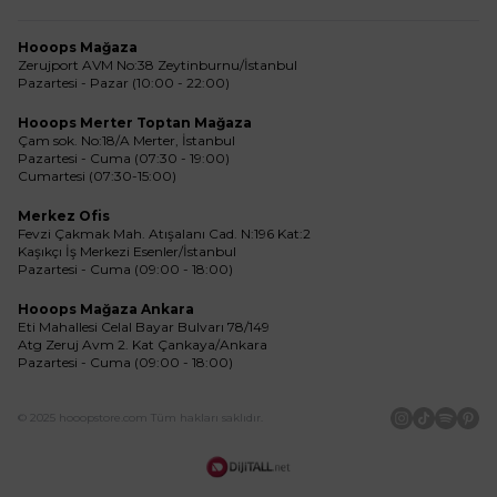
Hooops Mağaza
Zerujport AVM No:38 Zeytinburnu/İstanbul
Pazartesi - Pazar (10:00 - 22:00)
Hooops Merter Toptan Mağaza
Çam sok. No:18/A Merter, İstanbul
Pazartesi - Cuma (07:30 - 19:00)
Cumartesi (07:30-15:00)
Merkez Ofis
Fevzi Çakmak Mah. Atışalanı Cad. N:196 Kat:2
Kaşıkçı İş Merkezi Esenler/İstanbul
Pazartesi - Cuma (09:00 - 18:00)
Hooops Mağaza Ankara
Eti Mahallesi Celal Bayar Bulvarı 78/149
Atg Zeruj Avm 2. Kat Çankaya/Ankara
Pazartesi - Cuma (09:00 - 18:00)
© 2025 hooopstore.com Tüm hakları saklıdır.
İnstagram
Tiktok
Spotif
Pin