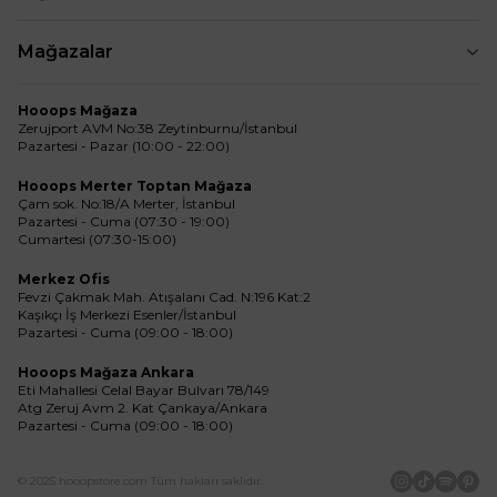
Mağazalar
Hooops Mağaza
Zerujport AVM No:38 Zeytinburnu/İstanbul
Pazartesi - Pazar (10:00 - 22:00)
Hooops Merter Toptan Mağaza
Çam sok. No:18/A Merter, İstanbul
Pazartesi - Cuma (07:30 - 19:00)
Cumartesi (07:30-15:00)
Merkez Ofis
Fevzi Çakmak Mah. Atışalanı Cad. N:196 Kat:2
Kaşıkçı İş Merkezi Esenler/İstanbul
Pazartesi - Cuma (09:00 - 18:00)
Hooops Mağaza Ankara
Eti Mahallesi Celal Bayar Bulvarı 78/149
Atg Zeruj Avm 2. Kat Çankaya/Ankara
Pazartesi - Cuma (09:00 - 18:00)
© 2025 hooopstore.com Tüm hakları saklıdır.
İnstagram
Tiktok
Spotif
Pin