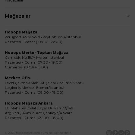
Mağazalar
Mağazalar
Hooops Mağaza
Zerujport AVM No:38 Zeytinburnu/İstanbul
Pazartesi - Pazar (10:00 - 22:00)
Hooops Merter Toptan Mağaza
Çam sok. No:18/A Merter, İstanbul
Pazartesi - Cuma (07:30 - 19:00)
Cumartesi (07:30-15:00)
Merkez Ofis
Fevzi Çakmak Mah. Atışalanı Cad. N:196 Kat:2
Kaşıkçı İş Merkezi Esenler/İstanbul
Pazartesi - Cuma (09:00 - 18:00)
Hooops Mağaza Ankara
Eti Mahallesi Celal Bayar Bulvarı 78/149
Atg Zeruj Avm 2. Kat Çankaya/Ankara
Pazartesi - Cuma (09:00 - 18:00)
© 2025 hooopstore.com Tüm hakları saklıdır.