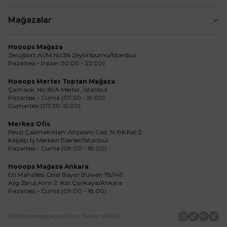
Mağazalar
Hooops Mağaza
Zerujport AVM No:38 Zeytinburnu/İstanbul
Pazartesi - Pazar (10:00 - 22:00)
Hooops Merter Toptan Mağaza
Çam sok. No:18/A Merter, İstanbul
Pazartesi - Cuma (07:30 - 19:00)
Cumartesi (07:30-15:00)
Merkez Ofis
Fevzi Çakmak Mah. Atışalanı Cad. N:196 Kat:2
Kaşıkçı İş Merkezi Esenler/İstanbul
Pazartesi - Cuma (09:00 - 18:00)
Hooops Mağaza Ankara
Eti Mahallesi Celal Bayar Bulvarı 78/149
Atg Zeruj Avm 2. Kat Çankaya/Ankara
Pazartesi - Cuma (09:00 - 18:00)
© 2025 hooopstore.com Tüm hakları saklıdır.
İnstagram
Tiktok
Spotif
Pin