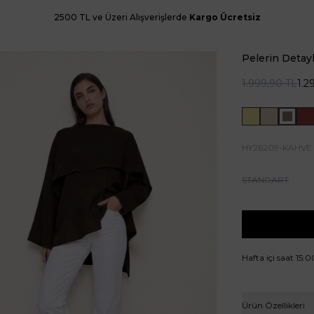
2500 TL ve Üzeri Alışverişlerde
Kargo Ücretsiz
Pelerin Detay
1.999,90
TL
1.2
HY26209-KAHVE
STANDART
Hafta içi saat 15:
Ürün Özellikleri