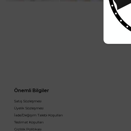
10
Önemli Bilgiler
Satış Sözleşmesi
Üyelik Sözleşmesi
İade/Değişim Talebi Koşulları
Teslimat Koşulları
Gizlilik Politikası