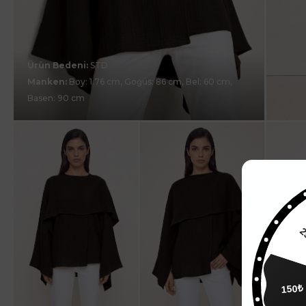
Ürün Bedeni:
STD
Manken:
Boy: 1.76 cm, Göğüs: 86 cm, Bel: 60 cm,
Basen: 90 cm
150₺