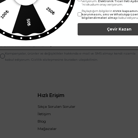
veriyorum.
Elektronik Ticari İleti Ay
'ni okudum onay veriyorum.
0₺
Paylaştığım bilgilerin
KVKK kapsamınd
250₺
korunmasını, sms ve WhatsApp üze
bilgilendirmeleri almayı
kabul ediyor
50₺
Çevir Kazan
E-Bültene abone ol, yeniliklerden ilk sen haberdar ol.
Kampanyalar, ürünler ve değişiklikler hakkında e-mail ve SMS almayı kendi rızamla
kabul ediyorum. Gizlilik sözleşmesine buradan ulaşabilirsin.
Hızlı Erişim
Sıkça Sorulan Sorular
İletişim
Blog
Mağazalar