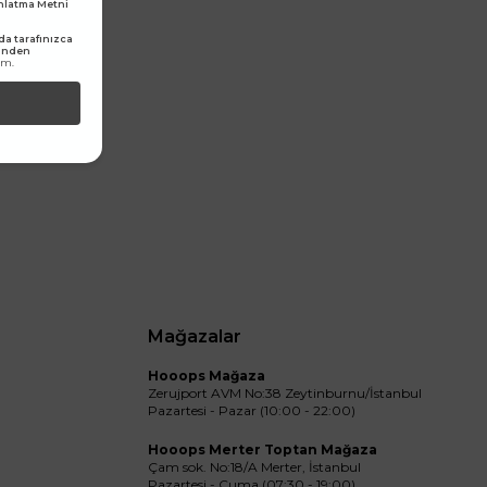
dınlatma Metni
a tarafınızca
rinden
um.
Mağazalar
Hooops Mağaza
Zerujport AVM No:38 Zeytinburnu/İstanbul
Pazartesi - Pazar (10:00 - 22:00)
Hooops Merter Toptan Mağaza
Çam sok. No:18/A Merter, İstanbul
Pazartesi - Cuma (07:30 - 19:00)