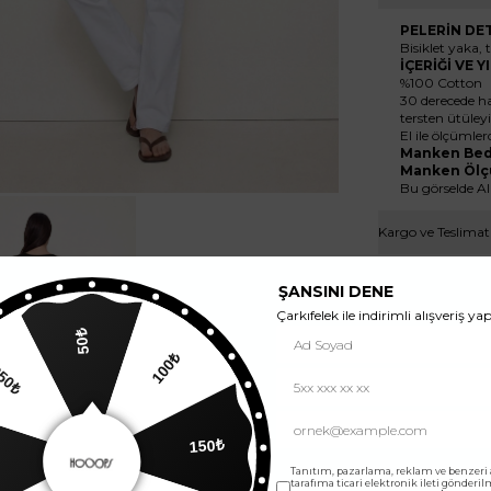
PELERİN DE
Bisiklet yaka, 
İÇERİĞİ VE 
%100 Cotton
30 derecede ha
tersten ütüleyi
El ile ölçümler
Manken Bed
Manken Ölç
Bu görselde AI
Kargo ve Teslimat
ŞANSINI DENE
Çarkıfelek ile indirimli alışveriş yap
50₺
250₺
100₺
150₺
Tanıtım, pazarlama, reklam ve benzeri
tarafıma ticari elektronik ileti gönderi