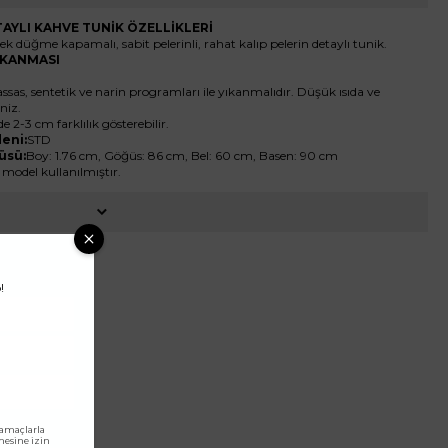
TAYLI KAHVE TUNİK ÖZELLİKLERİ
tek düğme kapamalı, sabit pelerinli, rahat kalıp pelerin detaylı tunik.
YIKANMASI
ssas, sentetik ve narin programları ile yıkanmalıdır. Düşük ısıda ve
niz.
de 2-3 cm farklılık gösterebilir.
eni:
STD
üsü:
Boy: 1.76 cm, Göğüs: 86 cm, Bel: 60 cm, Basen: 90 cm
 model kullanılmıştır.
!
 amaçlarla
lmesine izin