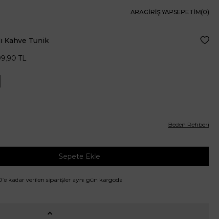
ARA
GIRIŞ YAP
SEPETIM(
0
)
lı Kahve Tunik
Favor
99,90
TL
Beden Rehberi
Sepete Ekle
00’e kadar verilen siparişler aynı gün kargoda