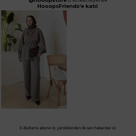
@hooopstore
'u etiketleyerek
HooopsFriends’e katıl
.
E-Bültene abone ol, yeniliklerden ilk sen haberdar ol.