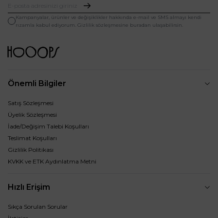
Kampanyalar, ürünler ve değişiklikler hakkında e-mail ve SMS almayı kendi
rızamla kabul ediyorum. Gizlilik sözleşmesine buradan ulaşabilirsin.
Önemli Bilgiler
Satış Sözleşmesi
Üyelik Sözleşmesi
İade/Değişim Talebi Koşulları
Teslimat Koşulları
Gizlilik Politikası
KVKK ve ETK Aydınlatma Metni
Hızlı Erişim
Sıkça Sorulan Sorular