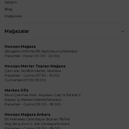
İletişim
Blog
Mağazalar
Mağazalar
Hooops Mağaza
Zerujport AVM No:38 Zeytinburnu/İstanbul
Pazartesi - Pazar (10:00 - 22:00)
Hooops Merter Toptan Mağaza
Çam sok. No:18/A Merter, İstanbul
Pazartesi - Cuma (07:30 - 19:00)
Cumartesi (07:30-15:00)
Merkez Ofis
Fevzi Çakmak Mah. Atışalanı Cad. N:196 Kat:2
Kaşıkçı İş Merkezi Esenler/İstanbul
Pazartesi - Cuma (09:00 - 18:00)
Hooops Mağaza Ankara
Eti Mahallesi Celal Bayar Bulvarı 78/149
Atg Zeruj Avm 2. Kat Çankaya/Ankara
Pazartesi - Cuma (09:00 - 18:00)