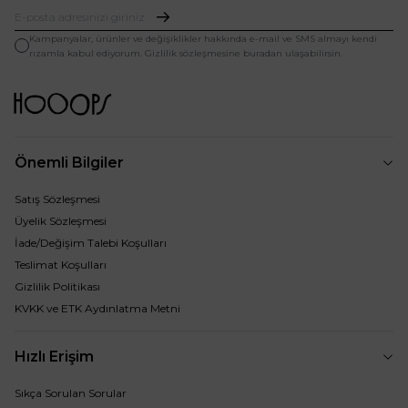
Kampanyalar, ürünler ve değişiklikler hakkında e-mail ve SMS almayı kendi
rızamla kabul ediyorum. Gizlilik sözleşmesine buradan ulaşabilirsin.
Önemli Bilgiler
Satış Sözleşmesi
Üyelik Sözleşmesi
İade/Değişim Talebi Koşulları
Teslimat Koşulları
Gizlilik Politikası
KVKK ve ETK Aydınlatma Metni
Hızlı Erişim
Sıkça Sorulan Sorular