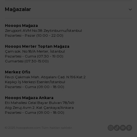
Mağazalar
Hooops Mağaza
Zerujport AVM No:38 Zeytinburnu/İstanbul
Pazartesi - Pazar (10:00 - 22:00)
Hooops Merter Toptan Mağaza
Çam sok. No:18/A Merter, İstanbul
Pazartesi - Cuma (07:30 - 19:00)
Cumartesi (07:30-15:00)
Merkez Ofis
Fevzi Çakmak Mah. Atışalanı Cad. N:196 Kat:2
Kaşıkçı İş Merkezi Esenler/İstanbul
Pazartesi - Cuma (09:00 - 18:00)
Hooops Mağaza Ankara
Eti Mahallesi Celal Bayar Bulvarı 78/149
Atg Zeruj Avm 2. Kat Çankaya/Ankara
Pazartesi - Cuma (09:00 - 18:00)
© 2025 hooopstore.com Tüm hakları saklıdır.
İnstagram
Tiktok
Spotif
Pin