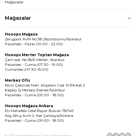
Mağazalar
Mağazalar
Hooops Mağaza
Zerujport AVM No:38 Zeytinburnu/İstanbul
Pazartesi - Pazar (10:00 - 22:00)
Hooops Merter Toptan Mağaza
Çam sok. No:18/A Merter, İstanbul
Pazartesi - Cuma (07:30 - 19:00)
Cumartesi (07:30-15:00)
Merkez Ofis
Fevzi Çakmak Mah. Atışalanı Cad. N:196 Kat:2
Kaşıkçı İş Merkezi Esenler/İstanbul
Pazartesi - Cuma (09:00 - 18:00)
Hooops Mağaza Ankara
Eti Mahallesi Celal Bayar Bulvarı 78/149
Atg Zeruj Avm 2. Kat Çankaya/Ankara
Pazartesi - Cuma (09:00 - 18:00)
© 2025 hooopstore.com Tüm hakları saklıdır.