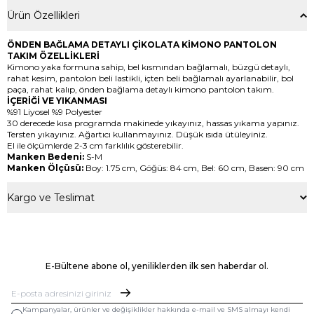
Ürün Özellikleri
ÖNDEN BAĞLAMA DETAYLI ÇİKOLATA KİMONO PANTOLON
TAKIM ÖZELLİKLERİ
Kimono yaka formuna sahip, bel kısmından bağlamalı, büzgü detaylı,
rahat kesim, pantolon beli lastikli, içten beli bağlamalı ayarlanabilir, bol
paça, rahat kalıp, önden bağlama detaylı kimono pantolon takım.
İÇERİĞİ VE YIKANMASI
%91 Liyosel %9 Polyester
30 derecede kısa programda makinede yıkayınız, hassas yıkama yapınız.
Tersten yıkayınız. Ağartıcı kullanmayınız. Düşük ısıda ütüleyiniz.
El ile ölçümlerde 2-3 cm farklılık gösterebilir.
Manken Bedeni:
S-M
Manken Ölçüsü:
Boy: 1.75 cm, Göğüs: 84 cm, Bel: 60 cm, Basen: 90 cm
Kargo ve Teslimat
E-Bültene abone ol, yeniliklerden ilk sen haberdar ol.
Kampanyalar, ürünler ve değişiklikler hakkında e-mail ve SMS almayı kendi