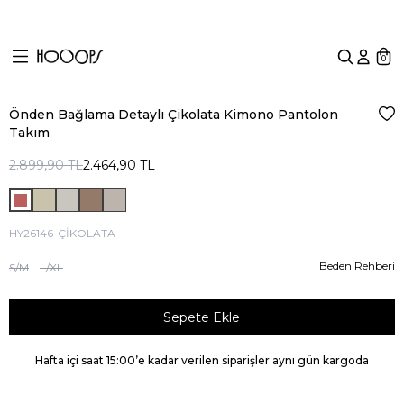
2500 TL ve Üzeri Alışverişlerde
Kargo Ücretsiz
Ürün Bedeni:
S-M
Manken:
Boy: 1.75 cm, Göğüs: 84 cm, Bel: 60 cm, Basen: 90
0
cm
Önden Bağlama Detaylı Çikolata Kimono Pantolon
Fav
Takım
2.899,90
TL
2.464,90
TL
HY26146-ÇİKOLATA
Beden Rehberi
S/M
L/XL
Sepete Ekle
Hafta içi saat 15:00’e kadar verilen siparişler aynı gün kargoda