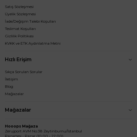
Satış Sözleşmesi
Üyelik Sözleşmesi
İade/Değişim Talebi Koşulları
Teslimat Koşulları
Gizlilik Politikası
KVKK ve ETK Aydınlatma Metni
Hızlı Erişim
Sıkça Sorulan Sorular
İletişim
Blog
Mağazalar
Mağazalar
Hooops Mağaza
Zerujport AVM No:38 Zeytinburnu/İstanbul
Pazartesi - Pazar (10:00 - 22:00)