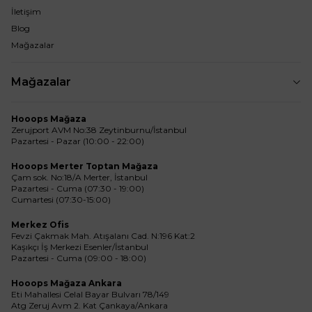
İletişim
Blog
Mağazalar
Mağazalar
Hooops Mağaza
Zerujport AVM No:38 Zeytinburnu/İstanbul
Pazartesi - Pazar (10:00 - 22:00)
Hooops Merter Toptan Mağaza
Çam sok. No:18/A Merter, İstanbul
Pazartesi - Cuma (07:30 - 19:00)
Cumartesi (07:30-15:00)
Merkez Ofis
Fevzi Çakmak Mah. Atışalanı Cad. N:196 Kat:2
Kaşıkçı İş Merkezi Esenler/İstanbul
Pazartesi - Cuma (09:00 - 18:00)
Hooops Mağaza Ankara
Eti Mahallesi Celal Bayar Bulvarı 78/149
Atg Zeruj Avm 2. Kat Çankaya/Ankara