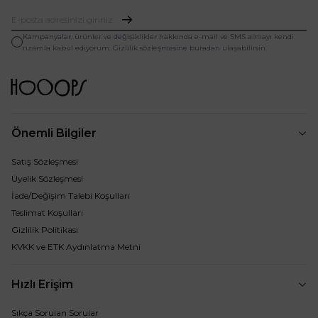
Kampanyalar, ürünler ve değişiklikler hakkında e-mail ve SMS almayı kendi
rızamla kabul ediyorum. Gizlilik sözleşmesine buradan ulaşabilirsin.
Önemli Bilgiler
Satış Sözleşmesi
Üyelik Sözleşmesi
İade/Değişim Talebi Koşulları
Teslimat Koşulları
Gizlilik Politikası
KVKK ve ETK Aydınlatma Metni
Hızlı Erişim
Sıkça Sorulan Sorular