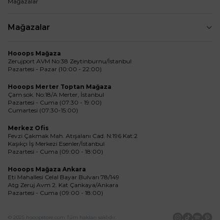
Mağazalar
Mağazalar
Hooops Mağaza
Zerujport AVM No:38 Zeytinburnu/İstanbul
Pazartesi - Pazar (10:00 - 22:00)
Hooops Merter Toptan Mağaza
Çam sok. No:18/A Merter, İstanbul
Pazartesi - Cuma (07:30 - 19:00)
Cumartesi (07:30-15:00)
Merkez Ofis
Fevzi Çakmak Mah. Atışalanı Cad. N:196 Kat:2
Kaşıkçı İş Merkezi Esenler/İstanbul
Pazartesi - Cuma (09:00 - 18:00)
Hooops Mağaza Ankara
Eti Mahallesi Celal Bayar Bulvarı 78/149
Atg Zeruj Avm 2. Kat Çankaya/Ankara
Pazartesi - Cuma (09:00 - 18:00)
© 2025 hooopstore.com Tüm hakları saklıdır.