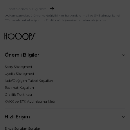
Kampanyalar, ürünler ve değişiklikler hakkında e-mail ve SMS almayı kendi
rızamla kabul ediyorum. Gizlilik sözleşmesine buradan ulaşabilirsin.
Önemli Bilgiler
Satış Sözleşmesi
Üyelik Sözleşmesi
İade/Değişim Talebi Koşulları
Teslimat Koşulları
Gizlilik Politikası
KVKK ve ETK Aydınlatma Metni
Hızlı Erişim
Sıkça Sorulan Sorular