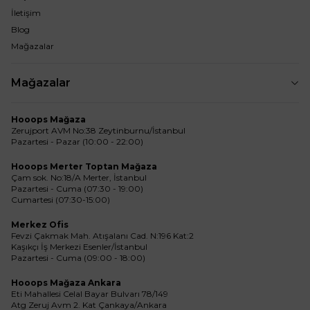
İletişim
Blog
Mağazalar
Mağazalar
Hooops Mağaza
Zerujport AVM No:38 Zeytinburnu/İstanbul
Pazartesi - Pazar (10:00 - 22:00)
Hooops Merter Toptan Mağaza
Çam sok. No:18/A Merter, İstanbul
Pazartesi - Cuma (07:30 - 19:00)
Cumartesi (07:30-15:00)
Merkez Ofis
Fevzi Çakmak Mah. Atışalanı Cad. N:196 Kat:2
Kaşıkçı İş Merkezi Esenler/İstanbul
Pazartesi - Cuma (09:00 - 18:00)
Hooops Mağaza Ankara
Eti Mahallesi Celal Bayar Bulvarı 78/149
Atg Zeruj Avm 2. Kat Çankaya/Ankara