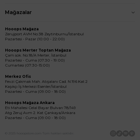
Mağazalar
Hooops Mağaza
Zerujport AVM No:38 Zeytinburnu/İstanbul
Pazartesi - Pazar (10:00 - 22:00)
Hooops Merter Toptan Mağaza
Çam sok. No:18/A Merter, İstanbul
Pazartesi - Cuma (07:30 - 19:00)
Cumartesi (07:30-15:00)
Merkez Ofis
Fevzi Çakmak Mah. Atışalanı Cad. N:196 Kat:2
Kaşıkçı İş Merkezi Esenler/İstanbul
Pazartesi - Cuma (09:00 - 18:00)
Hooops Mağaza Ankara
Eti Mahallesi Celal Bayar Bulvarı 78/149
Atg Zeruj Avm 2. Kat Çankaya/Ankara
Pazartesi - Cuma (09:00 - 18:00)
© 2025 hooopstore.com Tüm hakları saklıdır.
İnstagram
Tiktok
Spotif
Pin