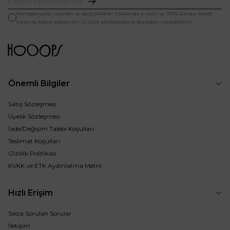
Kampanyalar, ürünler ve değişiklikler hakkında e-mail ve SMS almayı kendi
rızamla kabul ediyorum. Gizlilik sözleşmesine buradan ulaşabilirsin.
Önemli Bilgiler
Satış Sözleşmesi
Üyelik Sözleşmesi
İade/Değişim Talebi Koşulları
Teslimat Koşulları
Gizlilik Politikası
KVKK ve ETK Aydınlatma Metni
Hızlı Erişim
Sıkça Sorulan Sorular
İletişim