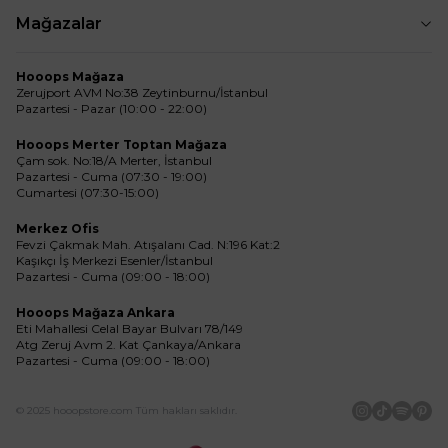
Mağazalar
Hooops Mağaza
Zerujport AVM No:38 Zeytinburnu/İstanbul
Pazartesi - Pazar (10:00 - 22:00)
Hooops Merter Toptan Mağaza
Çam sok. No:18/A Merter, İstanbul
Pazartesi - Cuma (07:30 - 19:00)
Cumartesi (07:30-15:00)
Merkez Ofis
Fevzi Çakmak Mah. Atışalanı Cad. N:196 Kat:2
Kaşıkçı İş Merkezi Esenler/İstanbul
Pazartesi - Cuma (09:00 - 18:00)
Hooops Mağaza Ankara
Eti Mahallesi Celal Bayar Bulvarı 78/149
Atg Zeruj Avm 2. Kat Çankaya/Ankara
Pazartesi - Cuma (09:00 - 18:00)
© 2025 hooopstore.com Tüm hakları saklıdır.
İnstagram
Tiktok
Spotif
Pin