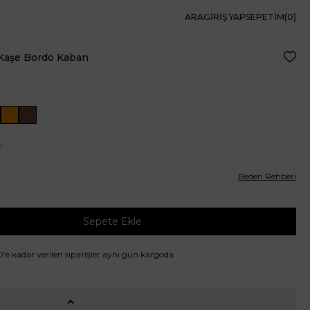
ARA
GIRIŞ YAP
SEPETIM(
0
)
 Kaşe Bordo Kaban
Favor
O
Beden Rehberi
Sepete Ekle
00’e kadar verilen siparişler aynı gün kargoda