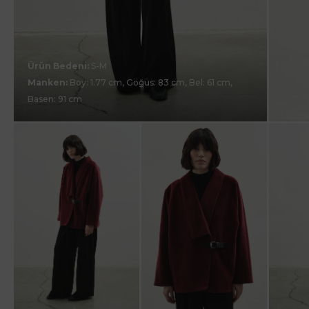
Ürün Bedeni:
S-M
Manken:
Boy: 1.77 cm, Göğüs: 83 cm, Bel: 61 cm,
Basen: 91 cm