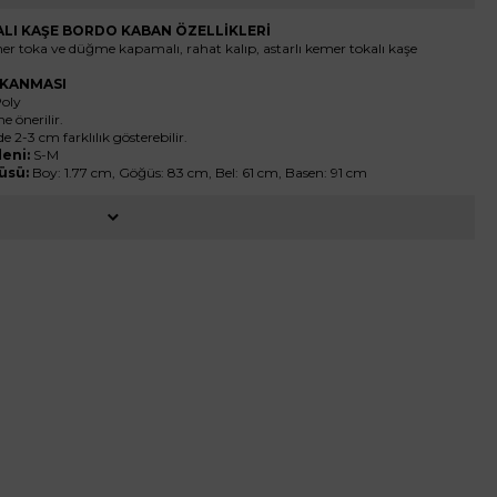
LI KAŞE BORDO KABAN ÖZELLİKLERİ
mer toka ve düğme kapamalı, rahat kalıp, astarlı kemer tokalı kaşe
YIKANMASI
Poly
 önerilir.
de 2-3 cm farklılık gösterebilir.
eni:
S-M
üsü:
Boy: 1.77 cm, Göğüs: 83 cm, Bel: 61 cm, Basen: 91 cm