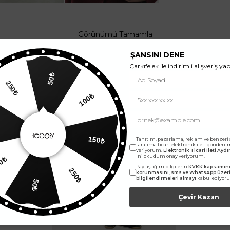
Görünümü Tamamla
ŞANSINI DENE
Çarkıfelek ile indirimli alışveriş yap
50₺
100₺
50₺
150₺
Tanıtım, pazarlama, reklam ve benzeri
tarafıma ticari elektronik ileti gönderi
veriyorum.
Elektronik Ticari İleti Ay
'ni okudum onay veriyorum.
250₺
Paylaştığım bilgilerin
KVKK kapsamınd
100₺
korunmasını, sms ve WhatsApp üze
bilgilendirmeleri almayı
kabul ediyor
50₺
Çevir Kazan