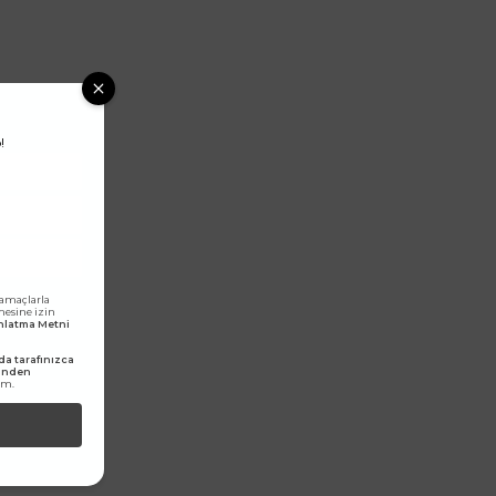
!
 amaçlarla
lmesine izin
dınlatma Metni
a tarafınızca
rinden
um.