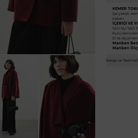
KEMER TOKA
Şal yakalı, ke
kaban.
İÇERİĞİ VE 
%50 Nyl %50 
Kuru temizleme
El ile ölçümler
Manken Bed
Manken Ölç
Kargo ve Teslimat