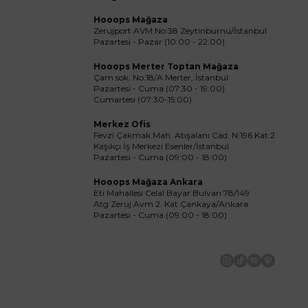
Hooops Mağaza
Zerujport AVM No:38 Zeytinburnu/İstanbul
Pazartesi - Pazar (10:00 - 22:00)
Hooops Merter Toptan Mağaza
Çam sok. No:18/A Merter, İstanbul
Pazartesi - Cuma (07:30 - 19:00)
Cumartesi (07:30-15:00)
Merkez Ofis
Fevzi Çakmak Mah. Atışalanı Cad. N:196 Kat:2
Kaşıkçı İş Merkezi Esenler/İstanbul
Pazartesi - Cuma (09:00 - 18:00)
Hooops Mağaza Ankara
Eti Mahallesi Celal Bayar Bulvarı 78/149
Atg Zeruj Avm 2. Kat Çankaya/Ankara
Pazartesi - Cuma (09:00 - 18:00)
İnstagram
Tiktok
Spotify
Pinteres