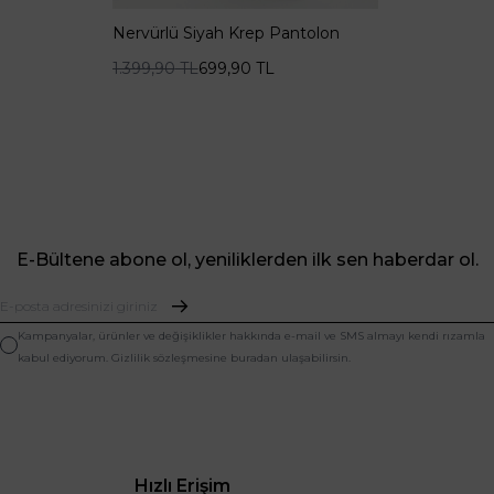
Nervürlü Siyah Krep Pantolon
1.399,90
TL
699,90
TL
E-Bültene abone ol, yeniliklerden ilk sen haberdar ol.
Kampanyalar, ürünler ve değişiklikler hakkında e-mail ve SMS almayı kendi rızamla
kabul ediyorum. Gizlilik sözleşmesine buradan ulaşabilirsin.
Hızlı Erişim