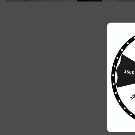
2
150₺