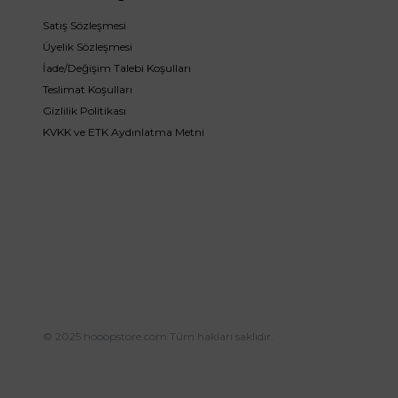
Satış Sözleşmesi
Üyelik Sözleşmesi
İade/Değişim Talebi Koşulları
Teslimat Koşulları
Gizlilik Politikası
KVKK ve ETK Aydınlatma Metni
© 2025 hooopstore.com Tüm hakları saklıdır.