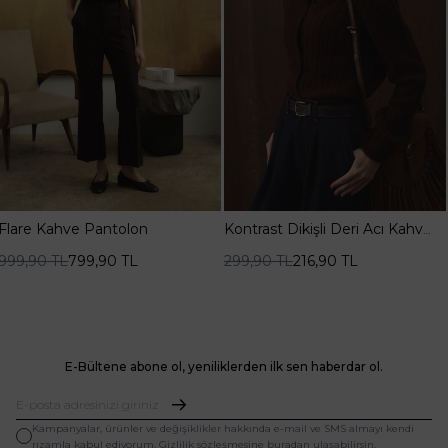
Flare Kahve Pantolon
Kontrast Dikişli Deri Acı Kahve
Kemer
999,90
TL
799,90
TL
299,90
TL
216,90
TL
E-Bültene abone ol, yeniliklerden ilk sen haberdar ol.
Kampanyalar, ürünler ve değişiklikler hakkında e-mail ve SMS almayı kendi
rızamla kabul ediyorum. Gizlilik sözleşmesine buradan ulaşabilirsin.