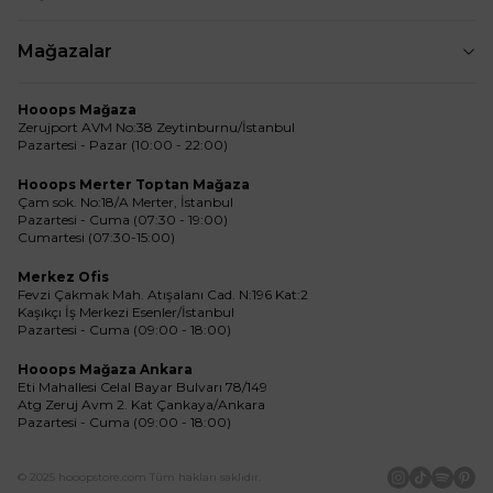
Mağazalar
Hooops Mağaza
Zerujport AVM No:38 Zeytinburnu/İstanbul
Pazartesi - Pazar (10:00 - 22:00)
Hooops Merter Toptan Mağaza
Çam sok. No:18/A Merter, İstanbul
Pazartesi - Cuma (07:30 - 19:00)
Cumartesi (07:30-15:00)
Merkez Ofis
Fevzi Çakmak Mah. Atışalanı Cad. N:196 Kat:2
Kaşıkçı İş Merkezi Esenler/İstanbul
Pazartesi - Cuma (09:00 - 18:00)
Hooops Mağaza Ankara
Eti Mahallesi Celal Bayar Bulvarı 78/149
Atg Zeruj Avm 2. Kat Çankaya/Ankara
Pazartesi - Cuma (09:00 - 18:00)
© 2025 hooopstore.com Tüm hakları saklıdır.
İnstagram
Tiktok
Spotif
Pin