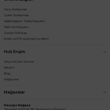
Satış Sözleşmesi
Üyelik Sözleşmesi
İade/Değişim Talebi Koşulları
Teslimat Koşulları
Gizlilik Politikası
KVKK ve ETK Aydınlatma Metni
Hızlı Erişim
Sıkça Sorulan Sorular
İletişim
Blog
Mağazalar
Mağazalar
Hooops Mağaza
Zerujport AVM No:38 Zeytinburnu/İstanbul