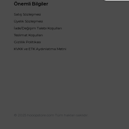
Önemli Bilgiler
Satış Sözleşmesi
Üyelik Sözleşmesi
İade/Değişim Talebi Koşulları
Teslimat Koşulları
Gizlilik Politikası
KVKK ve ETK Aydınlatma Metni
© 2025 hooopstore.com Tüm hakları saklıdır.