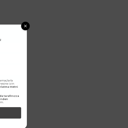
!
 amaçlarla
lmesine izin
dınlatma Metni
a tarafınızca
rinden
um.