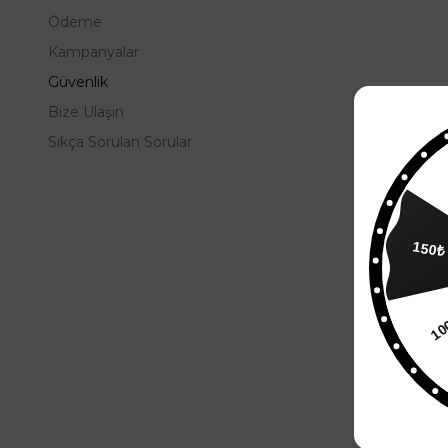
Ödeme
Kampanyalar
Güvenlik
Bize Ulaşın
Sıkça Sorulan Sorular
150₺
1