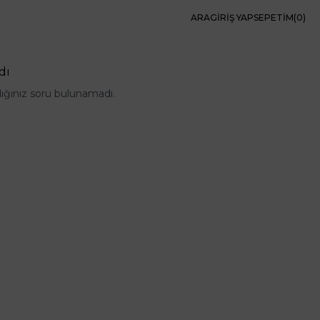
ARA
GIRIŞ YAP
SEPETIM(
0
)
dı
ığınız soru bulunamadı.