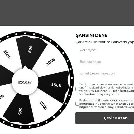
ŞANSINI DENE
Çarkıfelek ile indirimli alışveriş yap
50₺
250₺
100₺
E-Bültene abone ol, yeniliklerden ilk sen haberdar ol.
150₺
Tanıtım, pazarlama, reklam ve benzeri
tarafıma ticari elektronik ileti gönderi
veriyorum.
Elektronik Ticari İleti Ay
'ni okudum onay veriyorum.
00₺
Kampanyalar, ürünler ve değişiklikler hakkında e-mail ve SMS almayı kendi rızamla
Paylaştığım bilgilerin
KVKK kapsamınd
250₺
kabul ediyorum. Gizlilik sözleşmesine buradan ulaşabilirsin.
korunmasını, sms ve WhatsApp üze
bilgilendirmeleri almayı
kabul ediyor
50₺
Çevir Kazan