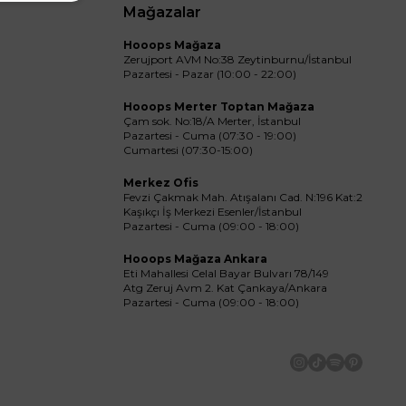
Mağazalar
Hooops Mağaza
Zerujport AVM No:38 Zeytinburnu/İstanbul
Pazartesi - Pazar (10:00 - 22:00)
Hooops Merter Toptan Mağaza
Çam sok. No:18/A Merter, İstanbul
Pazartesi - Cuma (07:30 - 19:00)
Cumartesi (07:30-15:00)
Merkez Ofis
Fevzi Çakmak Mah. Atışalanı Cad. N:196 Kat:2
Kaşıkçı İş Merkezi Esenler/İstanbul
Pazartesi - Cuma (09:00 - 18:00)
Hooops Mağaza Ankara
Eti Mahallesi Celal Bayar Bulvarı 78/149
Atg Zeruj Avm 2. Kat Çankaya/Ankara
Pazartesi - Cuma (09:00 - 18:00)
İnstagram
Tiktok
Spotify
Pinteres