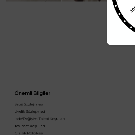
1
Önemli Bilgiler
Satış Sözleşmesi
Üyelik Sözleşmesi
İade/Değişim Talebi Koşulları
Teslimat Koşulları
Gizlilik Politikası