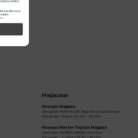
dınlatma Metni
a tarafınızca
rinden
um.
Mağazalar
Hooops Mağaza
Zerujport AVM No:38 Zeytinburnu/İstanbul
Pazartesi - Pazar (10:00 - 22:00)
Hooops Merter Toptan Mağaza
Çam sok. No:18/A Merter, İstanbul
Pazartesi - Cuma (07:30 - 19:00)