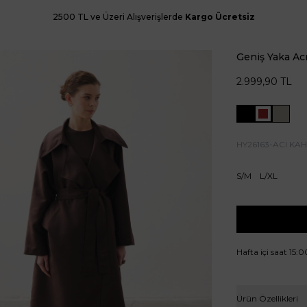
2500 TL ve Üzeri Alışverişlerde
Kargo Ücretsiz
Geniş Yaka Ac
2.999,90
TL
HY26163-ACI KA
S/M
L/XL
Hafta içi saat 15:
Ürün Özellikleri