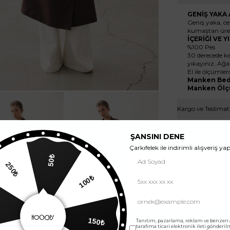
GENİŞ YAKA
Geniş yaka, ce
kumaştan üret
İÇERİĞİ VE 
%100 Pes
30 derecede k
yıkayınız. Ağa
El ile ölçümler
Manken Bed
Manken Ölç
Kargo ve Teslimat
ŞANSINI DENE
Çarkıfelek ile indirimli alışveriş yap
50₺
250₺
100₺
150₺
Tanıtım, pazarlama, reklam ve benzeri
tarafıma ticari elektronik ileti gönderi