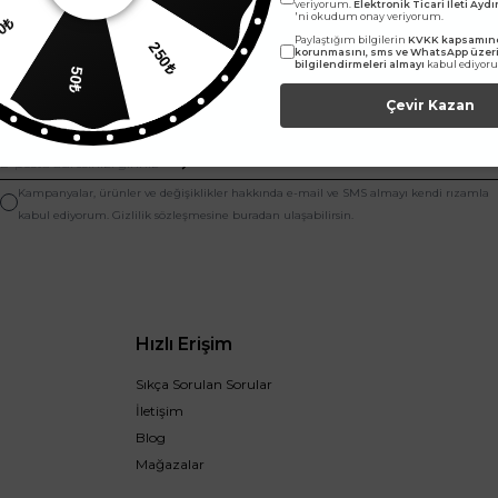
veriyorum.
Elektronik Ticari İleti Ay
'ni okudum onay veriyorum.
00₺
250₺
Paylaştığım bilgilerin
KVKK kapsamınd
korunmasını, sms ve WhatsApp üze
bilgilendirmeleri almayı
kabul ediyor
50₺
Çevir Kazan
E-Bültene abone ol, yeniliklerden ilk sen haberdar ol.
Kampanyalar, ürünler ve değişiklikler hakkında e-mail ve SMS almayı kendi rızamla
kabul ediyorum. Gizlilik sözleşmesine buradan ulaşabilirsin.
Hızlı Erişim
Sıkça Sorulan Sorular
İletişim
Blog
Mağazalar