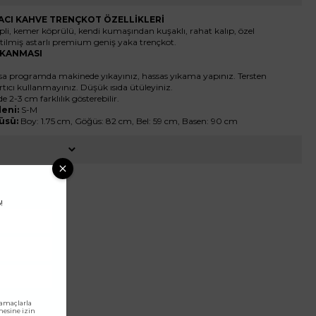
 ACI KAHVE TRENÇKOT ÖZELLİKLERİ
pli, kemer köprülü, kendi kumaşından kuşaklı, rahat kalıp, özel
ilmiş astarlı premium geniş yaka trençkot.
YIKANMASI
ısa programda makinede yıkayınız, hassas yıkama yapınız. Tersten
rtıcı kullanmayınız. Düşük ısıda ütüleyiniz.
de 2-3 cm farklılık gösterebilir.
eni:
S-M
üsü:
Boy: 1.75 cm, Göğüs: 82 cm, Bel: 59 cm, Basen: 90 cm
!
 amaçlarla
lmesine izin