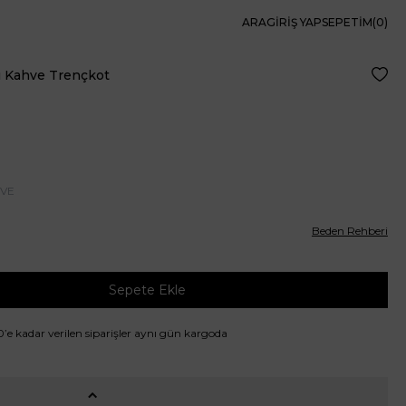
ARA
GIRIŞ YAP
SEPETIM(
0
)
ı Kahve Trençkot
Favor
HVE
Beden Rehberi
Sepete Ekle
00’e kadar verilen siparişler aynı gün kargoda