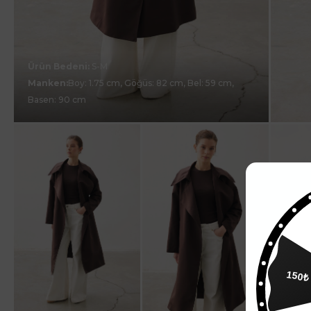
Ürün Bedeni:
S-M
Manken:
Boy: 1.75 cm, Göğüs: 82 cm, Bel: 59 cm,
Basen: 90 cm
150₺