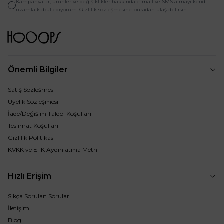
Kampanyalar, ürünler ve değişiklikler hakkında e-mail ve SMS almayı kendi
rızamla kabul ediyorum. Gizlilik sözleşmesine buradan ulaşabilirsin.
Önemli Bilgiler
Satış Sözleşmesi
Üyelik Sözleşmesi
İade/Değişim Talebi Koşulları
Teslimat Koşulları
Gizlilik Politikası
KVKK ve ETK Aydınlatma Metni
Hızlı Erişim
Sıkça Sorulan Sorular
İletişim
Blog