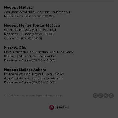
Hooops Mağaza
Zerujport AVM No:38 Zeytinburnu/İstanbul
Pazartesi - Pazar (10:00 - 22:00)
Hooops Merter Toptan Mağaza
Çam sok. No:18/A Merter, İstanbul
Pazartesi - Cuma (07:30 - 19:00)
Cumartesi (07:30-15:00)
Merkez Ofis
Fevzi Çakmak Mah. Atışalanı Cad. N:196 Kat:2
Kaşıkçı İş Merkezi Esenler/İstanbul
Pazartesi - Cuma (09:00 - 18:00)
Hooops Mağaza Ankara
Eti Mahallesi Celal Bayar Bulvarı 78/149
Atg Zeruj Avm 2. Kat Çankaya/Ankara
Pazartesi - Cuma (09:00 - 18:00)
© 2025 hooopstore.com Tüm hakları saklıdır.
İnstagram
Tiktok
Spotif
Pin