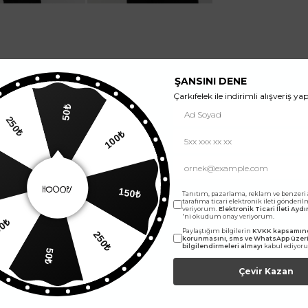
ŞANSINI DENE
Çarkıfelek ile indirimli alışveriş yap
50₺
250₺
100₺
150₺
Tanıtım, pazarlama, reklam ve benzeri
tarafıma ticari elektronik ileti gönderi
veriyorum.
Elektronik Ticari İleti Ay
'ni okudum onay veriyorum.
00₺
250₺
Paylaştığım bilgilerin
KVKK kapsamınd
korunmasını, sms ve WhatsApp üze
bilgilendirmeleri almayı
kabul ediyor
50₺
Çevir Kazan