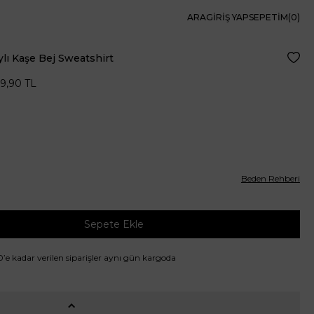
ARA
GIRIŞ YAP
SEPETIM(
0
)
lı Kaşe Bej Sweatshirt
Favor
99,90
TL
Beden Rehberi
Sepete Ekle
00’e kadar verilen siparişler aynı gün kargoda