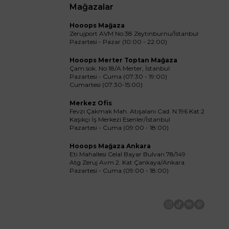
Mağazalar
Hooops Mağaza
Zerujport AVM No:38 Zeytinburnu/İstanbul
Pazartesi - Pazar (10:00 - 22:00)
Hooops Merter Toptan Mağaza
Çam sok. No:18/A Merter, İstanbul
Pazartesi - Cuma (07:30 - 19:00)
Cumartesi (07:30-15:00)
Merkez Ofis
Fevzi Çakmak Mah. Atışalanı Cad. N:196 Kat:2
Kaşıkçı İş Merkezi Esenler/İstanbul
Pazartesi - Cuma (09:00 - 18:00)
Hooops Mağaza Ankara
Eti Mahallesi Celal Bayar Bulvarı 78/149
Atg Zeruj Avm 2. Kat Çankaya/Ankara
Pazartesi - Cuma (09:00 - 18:00)
İnstagram
Tiktok
Spotify
Pinteres