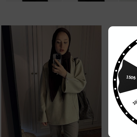
150₺
1