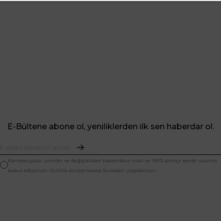
E-Bültene abone ol, yeniliklerden ilk sen haberdar ol.
Kampanyalar, ürünler ve değişiklikler hakkında e-mail ve SMS almayı kendi rızamla
kabul ediyorum. Gizlilik sözleşmesine buradan ulaşabilirsin.