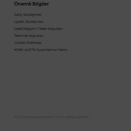
Önemli Bilgiler
Satış Sözleşmesi
Üyelik Sözleşmesi
İade/Değişim Talebi Koşulları
Teslimat Koşulları
Gizlilik Politikası
KVKK ve ETK Aydınlatma Metni
© 2025 hooopstore.com Tüm hakları saklıdır.