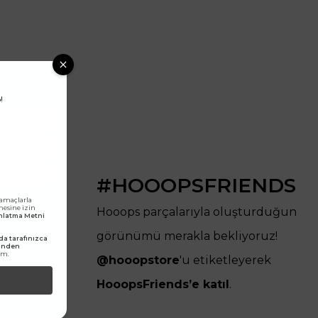
!
#HOOOPSFRIENDS
 amaçlarla
lmesine izin
Hooops parçalarıyla oluşturduğun
dınlatma Metni
görünümü merakla bekliyoruz!
a tarafınızca
rinden
um.
@hooopstore
'u etiketleyerek
HooopsFriends’e katıl
.