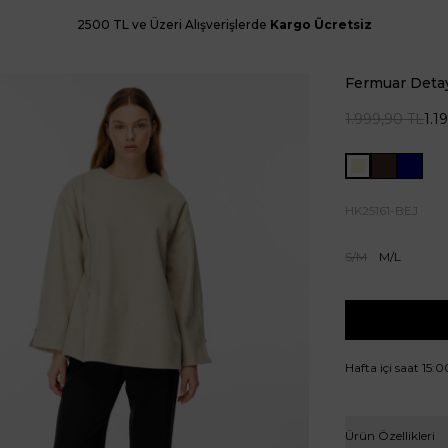
2500 TL ve Üzeri Alışverişlerde
Kargo Ücretsiz
Fermuar Detay
1.999,90
TL
1.1
HK25161-BEJ
S/M
M/L
Hafta içi saat 15:
Ürün Özellikleri