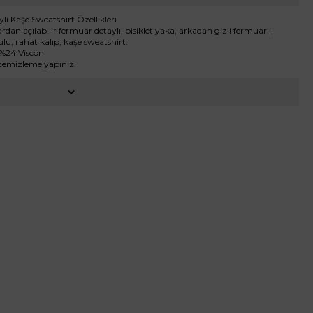
ı Kaşe Sweatshirt Özellikleri
dan açılabilir fermuar detaylı, bisiklet yaka, arkadan gizli fermuarlı,
u, rahat kalıp, kaşe sweatshirt.
 %24 Viscon
 temizleme yapınız.