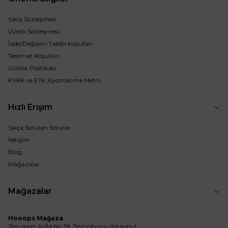
Satış Sözleşmesi
Üyelik Sözleşmesi
İade/Değişim Talebi Koşulları
Teslimat Koşulları
Gizlilik Politikası
KVKK ve ETK Aydınlatma Metni
Hızlı Erişim
Sıkça Sorulan Sorular
İletişim
Blog
Mağazalar
Mağazalar
Hooops Mağaza
Zerujport AVM No:38 Zeytinburnu/İstanbul