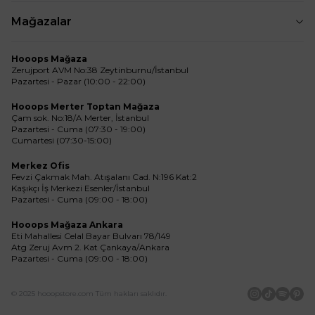
Mağazalar
Hooops Mağaza
Zerujport AVM No:38 Zeytinburnu/İstanbul
Pazartesi - Pazar (10:00 - 22:00)
Hooops Merter Toptan Mağaza
Çam sok. No:18/A Merter, İstanbul
Pazartesi - Cuma (07:30 - 19:00)
Cumartesi (07:30-15:00)
Merkez Ofis
Fevzi Çakmak Mah. Atışalanı Cad. N:196 Kat:2
Kaşıkçı İş Merkezi Esenler/İstanbul
Pazartesi - Cuma (09:00 - 18:00)
Hooops Mağaza Ankara
Eti Mahallesi Celal Bayar Bulvarı 78/149
Atg Zeruj Avm 2. Kat Çankaya/Ankara
Pazartesi - Cuma (09:00 - 18:00)
© 2025 hooopstore.com Tüm hakları saklıdır.
İnstagram
Tiktok
Spotif
Pin