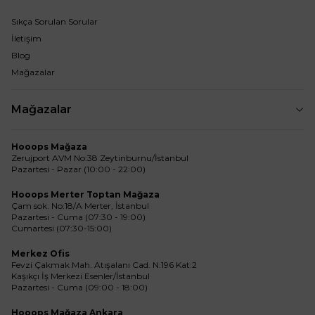
Sıkça Sorulan Sorular
İletişim
Blog
Mağazalar
Mağazalar
Hooops Mağaza
Zerujport AVM No:38 Zeytinburnu/İstanbul
Pazartesi - Pazar (10:00 - 22:00)
Hooops Merter Toptan Mağaza
Çam sok. No:18/A Merter, İstanbul
Pazartesi - Cuma (07:30 - 19:00)
Cumartesi (07:30-15:00)
Merkez Ofis
Fevzi Çakmak Mah. Atışalanı Cad. N:196 Kat:2
Kaşıkçı İş Merkezi Esenler/İstanbul
Pazartesi - Cuma (09:00 - 18:00)
Hooops Mağaza Ankara