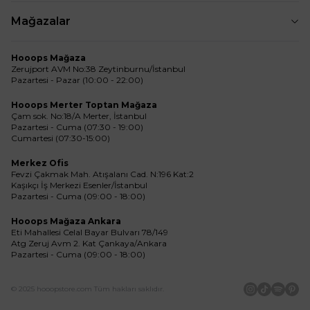
Mağazalar
Hooops Mağaza
Zerujport AVM No:38 Zeytinburnu/İstanbul
Pazartesi - Pazar (10:00 - 22:00)
Hooops Merter Toptan Mağaza
Çam sok. No:18/A Merter, İstanbul
Pazartesi - Cuma (07:30 - 19:00)
Cumartesi (07:30-15:00)
Merkez Ofis
Fevzi Çakmak Mah. Atışalanı Cad. N:196 Kat:2
Kaşıkçı İş Merkezi Esenler/İstanbul
Pazartesi - Cuma (09:00 - 18:00)
Hooops Mağaza Ankara
Eti Mahallesi Celal Bayar Bulvarı 78/149
Atg Zeruj Avm 2. Kat Çankaya/Ankara
Pazartesi - Cuma (09:00 - 18:00)
© 2025 hooopstore.com Tüm hakları saklıdır.
İnstagram
Tiktok
Spotif
Pin