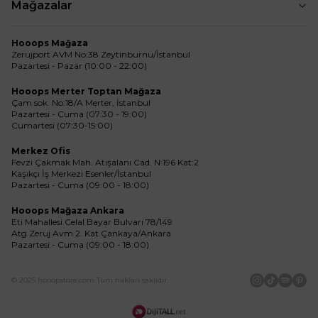
Mağazalar
Hooops Mağaza
Zerujport AVM No:38 Zeytinburnu/İstanbul
Pazartesi - Pazar (10:00 - 22:00)
Hooops Merter Toptan Mağaza
Çam sok. No:18/A Merter, İstanbul
Pazartesi - Cuma (07:30 - 19:00)
Cumartesi (07:30-15:00)
Merkez Ofis
Fevzi Çakmak Mah. Atışalanı Cad. N:196 Kat:2
Kaşıkçı İş Merkezi Esenler/İstanbul
Pazartesi - Cuma (09:00 - 18:00)
Hooops Mağaza Ankara
Eti Mahallesi Celal Bayar Bulvarı 78/149
Atg Zeruj Avm 2. Kat Çankaya/Ankara
Pazartesi - Cuma (09:00 - 18:00)
© 2025 hooopstore.com Tüm hakları saklıdır.
İnstagram
Tiktok
Spotif
Pin