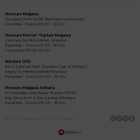
Hooops Mağaza
Zerujport AVM No:38 Zeytinburnu/İstanbul
Pazartesi - Pazar (10:00 - 22:00)
Hooops Merter Toptan Mağaza
Çam sok. No:18/A Merter, İstanbul
Pazartesi - Cuma (07:30 - 19:00)
Cumartesi (07:30-15:00)
Merkez Ofis
Fevzi Çakmak Mah. Atışalanı Cad. N:196 Kat:2
Kaşıkçı İş Merkezi Esenler/İstanbul
Pazartesi - Cuma (09:00 - 18:00)
Hooops Mağaza Ankara
Eti Mahallesi Celal Bayar Bulvarı 78/149
Atg Zeruj Avm 2. Kat Çankaya/Ankara
Pazartesi - Cuma (09:00 - 18:00)
© 2025 hooopstore.com Tüm hakları saklıdır.
İnstagram
Tiktok
Spotif
Pin