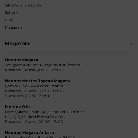
Sıkça Sorulan Sorular
İletişim
Blog
Mağazalar
Mağazalar
Hooops Mağaza
Zerujport AVM No:38 Zeytinburnu/İstanbul
Pazartesi - Pazar (10:00 - 22:00)
Hooops Merter Toptan Mağaza
Çam sok. No:18/A Merter, İstanbul
Pazartesi - Cuma (07:30 - 19:00)
Cumartesi (07:30-15:00)
Merkez Ofis
Fevzi Çakmak Mah. Atışalanı Cad. N:196 Kat:2
Kaşıkçı İş Merkezi Esenler/İstanbul
Pazartesi - Cuma (09:00 - 18:00)
Hooops Mağaza Ankara
Eti Mahallesi Celal Bayar Bulvarı 78/149