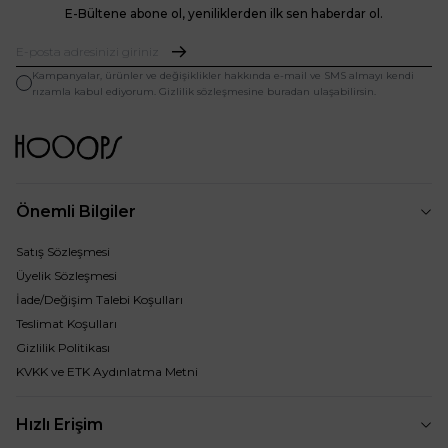
E-Bültene abone ol, yeniliklerden ilk sen haberdar ol.
Kampanyalar, ürünler ve değişiklikler hakkında e-mail ve SMS almayı kendi
rızamla kabul ediyorum. Gizlilik sözleşmesine buradan ulaşabilirsin.
Önemli Bilgiler
Satış Sözleşmesi
Üyelik Sözleşmesi
İade/Değişim Talebi Koşulları
Teslimat Koşulları
Gizlilik Politikası
KVKK ve ETK Aydınlatma Metni
Hızlı Erişim