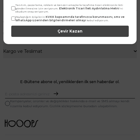
Tanıtım, pazarlama, reklam ve benzeri amaçlarla tarafıma ticari elektronik ileti
Elektronik Ticari İleti Aydınlatma Metni
gönderilmesine izin veriyorum.
'ni
Ürün Özellikleri
okudum onay veriyorum.
KVKK kapsamında tarafınızca korunmasını, sms ve
Paylaştığım bilgilerin
WhatsApp üzerinden bilgilendirmeleri almayı
kabul ediyorum.
VEREV KAPAMALI BUZY BLUZ - BEYAZ ÖZELLİKER
Reglan kol, d
üşük omuz, ö
nden kaplama top düğmeli, s
alaş kesime
Çevir Kazan
sahip, k
endi kumaşından seyyar kemerli, p
remium saten bluz.
Kumaş içerik:
%30 COTTON, %70 PES
Kargo ve Teslimat
E-Bültene abone ol, yeniliklerden ilk sen haberdar ol.
Kampanyalar, ürünler ve değişiklikler hakkında e-mail ve SMS almayı kendi
rızamla kabul ediyorum. Gizlilik sözleşmesine buradan ulaşabilirsin.