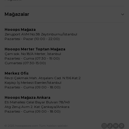
Mağazalar
Hooops Mağaza
Zerujport AVM No:38 Zeytinburnu/İstanbul
Pazartesi - Pazar (10:00 - 22:00)
Hooops Merter Toptan Mağaza
Çam sok. No:18/A Merter, İstanbul
Pazartesi - Cuma (07:30 - 19:00)
Cumartesi (07:30-15:00)
Merkez Ofis
Fevzi Çakmak Mah. Atışalanı Cad. N:196 Kat:2
Kaşıkçı İş Merkezi Esenler/İstanbul
Pazartesi - Cuma (09:00 - 18:00)
Hooops Mağaza Ankara
Eti Mahallesi Celal Bayar Bulvarı 78/149
Atg Zeruj Avm 2. Kat Çankaya/Ankara
Pazartesi - Cuma (09:00 - 18:00)
© 2025 hooopstore.com Tüm hakları saklıdır.
İnstagram
Tiktok
Spotif
Pin