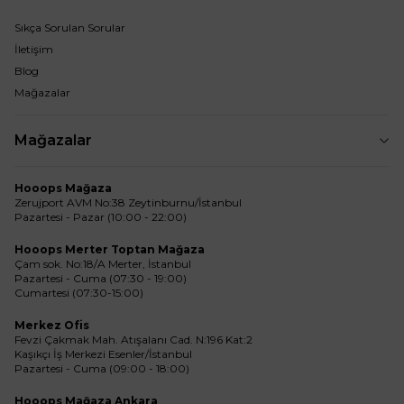
Sıkça Sorulan Sorular
İletişim
Blog
Mağazalar
Mağazalar
Hooops Mağaza
Zerujport AVM No:38 Zeytinburnu/İstanbul
Pazartesi - Pazar (10:00 - 22:00)
Hooops Merter Toptan Mağaza
Çam sok. No:18/A Merter, İstanbul
Pazartesi - Cuma (07:30 - 19:00)
Cumartesi (07:30-15:00)
Merkez Ofis
Fevzi Çakmak Mah. Atışalanı Cad. N:196 Kat:2
Kaşıkçı İş Merkezi Esenler/İstanbul
Pazartesi - Cuma (09:00 - 18:00)
Hooops Mağaza Ankara