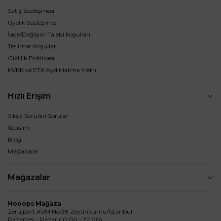
Satış Sözleşmesi
Üyelik Sözleşmesi
İade/Değişim Talebi Koşulları
Teslimat Koşulları
Gizlilik Politikası
KVKK ve ETK Aydınlatma Metni
Hızlı Erişim
Sıkça Sorulan Sorular
İletişim
Blog
Mağazalar
Mağazalar
Hooops Mağaza
Zerujport AVM No:38 Zeytinburnu/İstanbul
Pazartesi - Pazar (10:00 - 22:00)